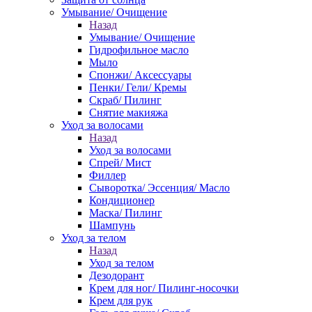
Умывание/ Очищение
Назад
Умывание/ Очищение
Гидрофильное масло
Мыло
Спонжи/ Аксессуары
Пенки/ Гели/ Кремы
Скраб/ Пилинг
Снятие макияжа
Уход за волосами
Назад
Уход за волосами
Спрей/ Мист
Филлер
Сыворотка/ Эссенция/ Масло
Кондиционер
Маска/ Пилинг
Шампунь
Уход за телом
Назад
Уход за телом
Дезодорант
Крем для ног/ Пилинг-носочки
Крем для рук