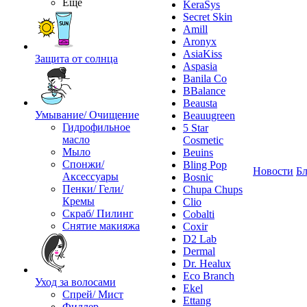
Ещё
KeraSys
Secret Skin
Amill
Aronyx
AsiaKiss
Защита от солнца
Aspasia
Banila Co
BBalance
Beausta
Умывание/ Очищение
Beauugreen
Гидрофильное
5 Star
масло
Cosmetic
Мыло
Beuins
Спонжи/
Bling Pop
Новости
Бл
Аксессуары
Bosnic
Пенки/ Гели/
Chupa Chups
Кремы
Clio
Скраб/ Пилинг
Cobalti
Снятие макияжа
Coxir
D2 Lab
Dermal
Dr. Healux
Eco Branch
Уход за волосами
Ekel
Спрей/ Мист
Ettang
Филлер