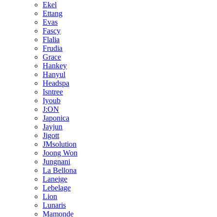
Ekel
Ettang
Evas
Fascy
Flalia
Frudia
Grace
Hankey
Hanyul
Headspa
Isntree
Iyoub
J:ON
Japonica
Jayjun
Jigott
JMsolution
Joong Won
Jungnani
La Bellona
Laneige
Lebelage
Lion
Lunaris
Mamonde