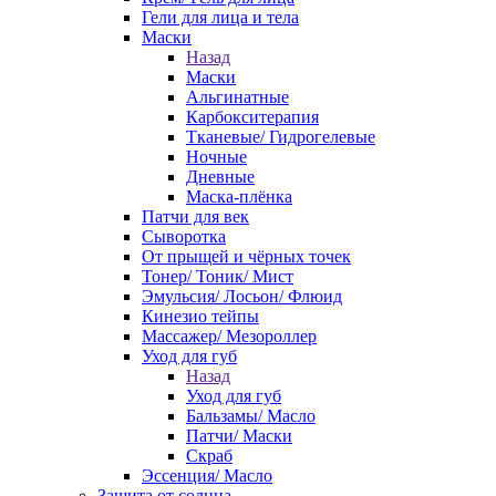
Гели для лица и тела
Маски
Назад
Маски
Альгинатные
Карбокситерапия
Тканевые/ Гидрогелевые
Ночные
Дневные
Маска-плёнка
Патчи для век
Сыворотка
От прыщей и чёрных точек
Тонер/ Тоник/ Мист
Эмульсия/ Лосьон/ Флюид
Кинезио тейпы
Массажер/ Мезороллер
Уход для губ
Назад
Уход для губ
Бальзамы/ Масло
Патчи/ Маски
Скраб
Эссенция/ Масло
Защита от солнца