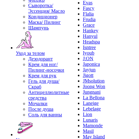
Evas
Сыворотка/
Fascy
Эссенция/ Масло
Flalia
Кондиционер
Frudia
Маска/ Пилинг
Grace
Шампунь
Hankey
Hanyul
Headspa
Isntree
Iyoub
Уход за телом
J:ON
Дезодорант
Japonica
Крем для ног/
Jayjun
Пилинг-носочки
Jigott
Крем для рук
JMsolution
Гель для душа/
Joong Won
Скраб
Jungnani
Антицеллюлитные
La Bellona
средства
Laneige
Мочалки
Lebelage
После душа
Lion
Соль для ванны
Lunaris
Mamonde
Masil
May Island