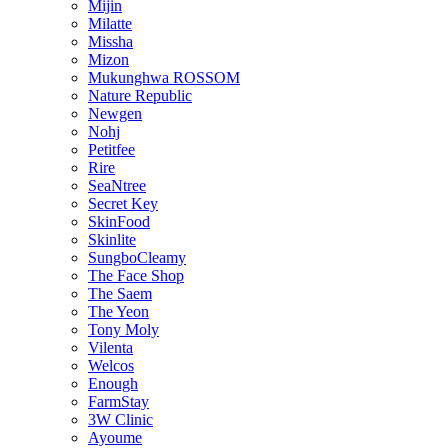
Mijin
Milatte
Missha
Mizon
Mukunghwa ROSSOM
Nature Republic
Newgen
Nohj
Petitfee
Rire
SeaNtree
Secret Key
SkinFood
Skinlite
SungboCleamy
The Face Shop
The Saem
The Yeon
Tony Moly
Vilenta
Welcos
Enough
FarmStay
3W Clinic
Ayoume