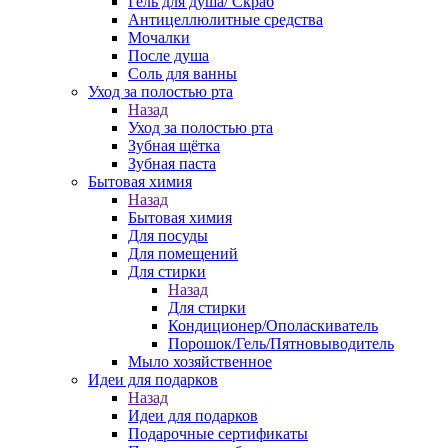
Гель для душа/ Скраб
Антицеллюлитные средства
Мочалки
После душа
Соль для ванны
Уход за полостью рта
Назад
Уход за полостью рта
Зубная щётка
Зубная паста
Бытовая химия
Назад
Бытовая химия
Для посуды
Для помещений
Для стирки
Назад
Для стирки
Кондиционер/Ополаскиватель
Порошок/Гель/Пятновыводитель
Мыло хозяйственное
Идеи для подарков
Назад
Идеи для подарков
Подарочные сертификаты