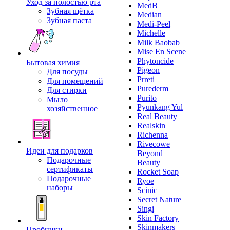
Уход за полостью рта
MedB
Зубная щётка
Median
Зубная паста
Medi-Peel
Michelle
Milk Baobab
Mise En Scene
Phytoncide
Бытовая химия
Pigeon
Для посуды
Prreti
Для помещений
Purederm
Для стирки
Purito
Мыло
Pyunkang Yul
хозяйственное
Real Beauty
Realskin
Richenna
Rivecowe
Идеи для подарков
Beyond
Подарочные
Beauty
сертификаты
Rocket Soap
Подарочные
Ryoe
наборы
Scinic
Secret Nature
Singi
Skin Factory
Skinmakers
Пробники