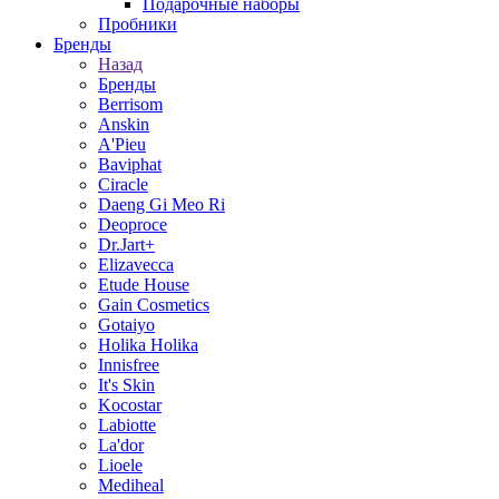
Подарочные наборы
Пробники
Бренды
Назад
Бренды
Berrisom
Anskin
A'Pieu
Baviphat
Ciracle
Daeng Gi Meo Ri
Deoproce
Dr.Jart+
Elizavecca
Etude House
Gain Cosmetics
Gotaiyo
Holika Holika
Innisfree
It's Skin
Kocostar
Labiotte
La'dor
Lioele
Mediheal