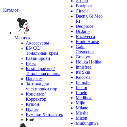
A'Pieu
Baviphat
Каталог
Ciracle
Daeng Gi Meo
Ri
Deoproce
Dr.Jart+
Elizavecca
Макияж
Etude House
Аксессуары
Gain
ББ/ СС/
Cosmetics
Тональный крем
Gotaiyo
Глаза/ Брови
Holika Holika
Губы
Innisfree
База/ Праймер/
It's Skin
Тональная основа
Kocostar
Парфюм
Labiotte
Затирка для
La'dor
маскировки пор
Lioele
Консилер/
Mediheal
Корректор
Mijin
Кушон
Milatte
Пудра
Missha
Румяна/ Хайлайтер
Mizon
Ещё
Mukunghwa