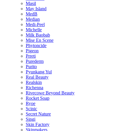
Masil
May Island
MedB
Median
Medi-Peel
Michelle
Milk Baobab
Mise En Scene
Phytoncide
Pigeon
Prreti
Purederm
Purito
Pyunkang Yul
Real Beauty
Realskin
Richenna
Rivecowe Beyond Beauty
Rocket Soap
Ryoe
Scinic
Secret Nature
Singi
Skin Factory
Skinmakers