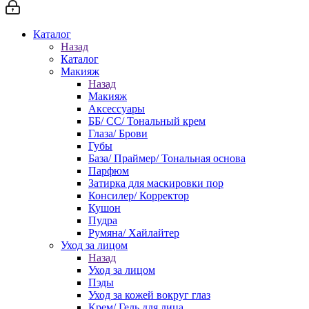
Каталог
Назад
Каталог
Макияж
Назад
Макияж
Аксессуары
ББ/ СС/ Тональный крем
Глаза/ Брови
Губы
База/ Праймер/ Тональная основа
Парфюм
Затирка для маскировки пор
Консилер/ Корректор
Кушон
Пудра
Румяна/ Хайлайтер
Уход за лицом
Назад
Уход за лицом
Пэды
Уход за кожей вокруг глаз
Крем/ Гель для лица