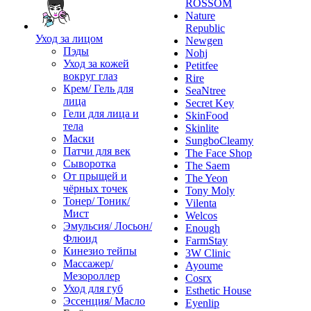
ROSSOM
Nature
Republic
Уход за лицом
Newgen
Пэды
Nohj
Уход за кожей
Petitfee
вокруг глаз
Rire
Крем/ Гель для
SeaNtree
лица
Secret Key
Гели для лица и
SkinFood
тела
Skinlite
Маски
SungboCleamy
Патчи для век
The Face Shop
Сыворотка
The Saem
От прыщей и
The Yeon
чёрных точек
Tony Moly
Тонер/ Тоник/
Vilenta
Мист
Welcos
Эмульсия/ Лосьон/
Enough
Флюид
FarmStay
Кинезио тейпы
3W Clinic
Массажер/
Ayoume
Мезороллер
Cosrx
Уход для губ
Esthetic House
Эссенция/ Масло
Eyenlip