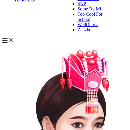
SNP
Some By Mi
Too Cool For
School
WellDerma
Zenzia