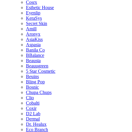
Cosrx
Esthetic House
Eyenlip
KeraSys
Secret Skin
Amill
Aronyx
AsiaKiss
Aspasia
Banila Co
BBalance
Beausta
Beauugreen
5 Star Cosmetic
Beuins
Bling Pop
Bosnic
Chupa Chups
Clio
Cobalti
Coxir
D2 Lab
Dermal
Dr. Healux
Eco Branch