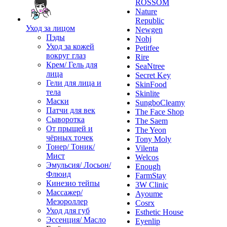
ROSSOM
Nature
Republic
Уход за лицом
Newgen
Пэды
Nohj
Уход за кожей
Petitfee
вокруг глаз
Rire
Крем/ Гель для
SeaNtree
лица
Secret Key
Гели для лица и
SkinFood
тела
Skinlite
Маски
SungboCleamy
Патчи для век
The Face Shop
Сыворотка
The Saem
От прыщей и
The Yeon
чёрных точек
Tony Moly
Тонер/ Тоник/
Vilenta
Мист
Welcos
Эмульсия/ Лосьон/
Enough
Флюид
FarmStay
Кинезио тейпы
3W Clinic
Массажер/
Ayoume
Мезороллер
Cosrx
Уход для губ
Esthetic House
Эссенция/ Масло
Eyenlip