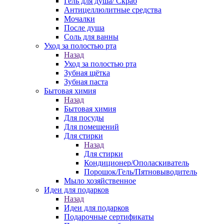
Гель для душа/ Скраб
Антицеллюлитные средства
Мочалки
После душа
Соль для ванны
Уход за полостью рта
Назад
Уход за полостью рта
Зубная щётка
Зубная паста
Бытовая химия
Назад
Бытовая химия
Для посуды
Для помещений
Для стирки
Назад
Для стирки
Кондиционер/Ополаскиватель
Порошок/Гель/Пятновыводитель
Мыло хозяйственное
Идеи для подарков
Назад
Идеи для подарков
Подарочные сертификаты