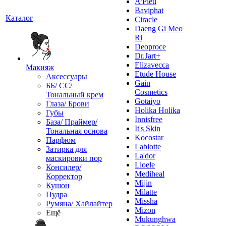
A'Pieu
Baviphat
Каталог
Ciracle
Daeng Gi Meo
Ri
Deoproce
Dr.Jart+
Elizavecca
Макияж
Etude House
Аксессуары
Gain
ББ/ СС/
Cosmetics
Тональный крем
Gotaiyo
Глаза/ Брови
Holika Holika
Губы
Innisfree
База/ Праймер/
It's Skin
Тональная основа
Kocostar
Парфюм
Labiotte
Затирка для
La'dor
маскировки пор
Lioele
Консилер/
Mediheal
Корректор
Mijin
Кушон
Milatte
Пудра
Missha
Румяна/ Хайлайтер
Mizon
Ещё
Mukunghwa