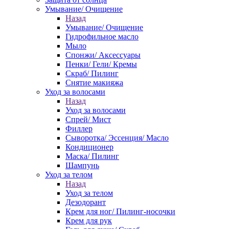
Умывание/ Очищение
Назад
Умывание/ Очищение
Гидрофильное масло
Мыло
Спонжи/ Аксессуары
Пенки/ Гели/ Кремы
Скраб/ Пилинг
Снятие макияжа
Уход за волосами
Назад
Уход за волосами
Спрей/ Мист
Филлер
Сыворотка/ Эссенция/ Масло
Кондиционер
Маска/ Пилинг
Шампунь
Уход за телом
Назад
Уход за телом
Дезодорант
Крем для ног/ Пилинг-носочки
Крем для рук