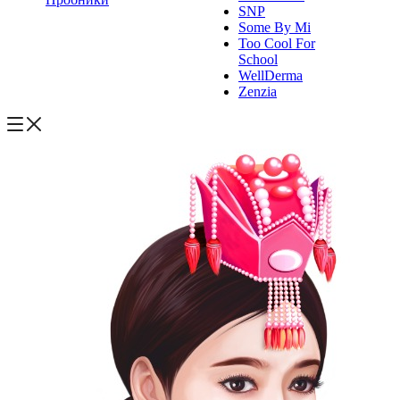
SNP
Some By Mi
Too Cool For
School
WellDerma
Zenzia