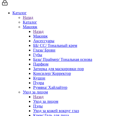
Каталог
Назад
Каталог
Макияж
Назад
Макияж
Аксессуары
ББ/ СС/ Тональный крем
Глаза/ Брови
Губы
База/ Праймер/ Тональная основа
Парфюм
Затирка для маскировки пор
Консилер/ Корректор
Кушон
Пудра
Румяна/ Хайлайтер
Уход за лицом
Назад
Уход за лицом
Пэды
Уход за кожей вокруг глаз
Крем/ Гель для лица