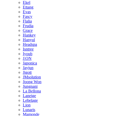
Ekel
Ettang
Evas
Fascy
Flalia
Frudia
Grace
Hankey
Hanyul
Headspa
Isntree
Iyoub
J:ON
Japonica
Jayjun
Jigott
JMsolution
Joong Won
Jungnani
La Bellona
Laneige
Lebelage
Lion
Lunaris
Mamonde