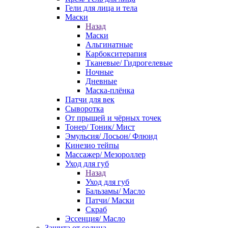
Гели для лица и тела
Маски
Назад
Маски
Альгинатные
Карбокситерапия
Тканевые/ Гидрогелевые
Ночные
Дневные
Маска-плёнка
Патчи для век
Сыворотка
От прыщей и чёрных точек
Тонер/ Тоник/ Мист
Эмульсия/ Лосьон/ Флюид
Кинезио тейпы
Массажер/ Мезороллер
Уход для губ
Назад
Уход для губ
Бальзамы/ Масло
Патчи/ Маски
Скраб
Эссенция/ Масло
Защита от солнца