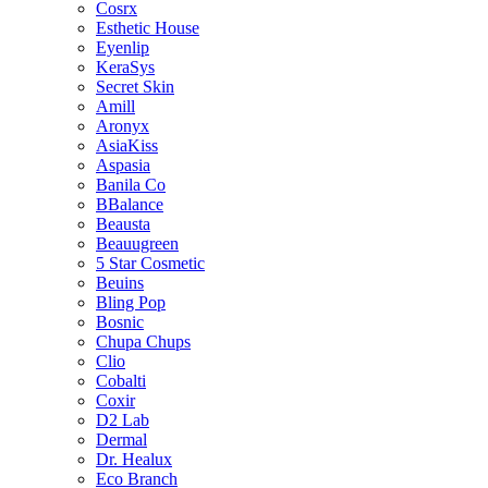
Cosrx
Esthetic House
Eyenlip
KeraSys
Secret Skin
Amill
Aronyx
AsiaKiss
Aspasia
Banila Co
BBalance
Beausta
Beauugreen
5 Star Cosmetic
Beuins
Bling Pop
Bosnic
Chupa Chups
Clio
Cobalti
Coxir
D2 Lab
Dermal
Dr. Healux
Eco Branch