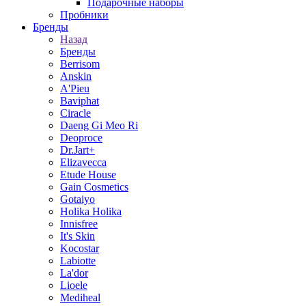
Подарочные наборы
Пробники
Бренды
Назад
Бренды
Berrisom
Anskin
A'Pieu
Baviphat
Ciracle
Daeng Gi Meo Ri
Deoproce
Dr.Jart+
Elizavecca
Etude House
Gain Cosmetics
Gotaiyo
Holika Holika
Innisfree
It's Skin
Kocostar
Labiotte
La'dor
Lioele
Mediheal