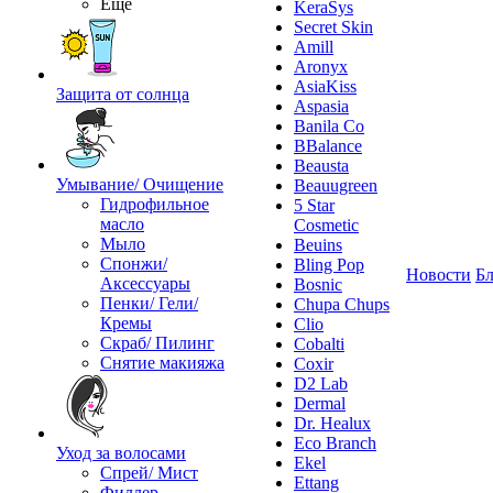
Ещё
KeraSys
Secret Skin
Amill
Aronyx
AsiaKiss
Защита от солнца
Aspasia
Banila Co
BBalance
Beausta
Умывание/ Очищение
Beauugreen
Гидрофильное
5 Star
масло
Cosmetic
Мыло
Beuins
Спонжи/
Bling Pop
Новости
Бл
Аксессуары
Bosnic
Пенки/ Гели/
Chupa Chups
Кремы
Clio
Скраб/ Пилинг
Cobalti
Снятие макияжа
Coxir
D2 Lab
Dermal
Dr. Healux
Eco Branch
Уход за волосами
Ekel
Спрей/ Мист
Ettang
Филлер