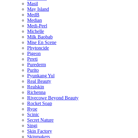
Masil
May Island
MedB
Median
Medi-Peel
Michelle
Milk Baobab
Mise En Scene
Phytoncide
Pigeon
Prreti
Purederm
Purito
Pyunkang Yul
Real Beauty
Realskin
Richenna
Rivecowe Beyond Beauty
Rocket Soap
Ryoe
Scinic
Secret Nature
Singi
Skin Factory
Skinmakers