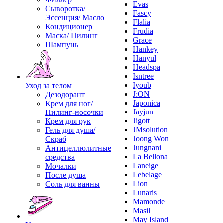
Evas
Сыворотка/
Fascy
Эссенция/ Масло
Flalia
Кондиционер
Frudia
Маска/ Пилинг
Grace
Шампунь
Hankey
Hanyul
Headspa
Isntree
Iyoub
Уход за телом
J:ON
Дезодорант
Japonica
Крем для ног/
Jayjun
Пилинг-носочки
Jigott
Крем для рук
JMsolution
Гель для душа/
Joong Won
Скраб
Jungnani
Антицеллюлитные
La Bellona
средства
Laneige
Мочалки
Lebelage
После душа
Lion
Соль для ванны
Lunaris
Mamonde
Masil
May Island