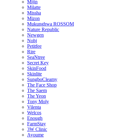
Mijin
Milatte
Missha
Mizon
Mukunghwa ROSSOM
Nature Republic
Newgen
Nohj
Petitfee
Rire
SeaNtree
Secret Key
SkinFood
Skinlite
SungboCleamy
The Face Shop
The Saem
The Yeon
Tony Moly
Vilenta
Welcos
Enough
FarmStay
3W Clinic
Ayoume