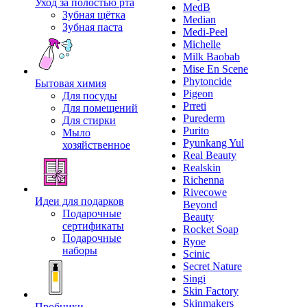
Уход за полостью рта
MedB
Зубная щётка
Median
Зубная паста
Medi-Peel
Michelle
Milk Baobab
Mise En Scene
Phytoncide
Бытовая химия
Pigeon
Для посуды
Prreti
Для помещений
Purederm
Для стирки
Purito
Мыло
Pyunkang Yul
хозяйственное
Real Beauty
Realskin
Richenna
Rivecowe
Идеи для подарков
Beyond
Подарочные
Beauty
сертификаты
Rocket Soap
Подарочные
Ryoe
наборы
Scinic
Secret Nature
Singi
Skin Factory
Skinmakers
Пробники