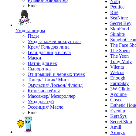
Румяна/ Хайлайтер
Nohj
Ещё
Petitfee
Rire
SeaNtree
Secret Key
SkinFood
Уход за лицом
Skinlite
Пэды
SungboClea
Уход за кожей вокруг глаз
The Face Sh
Крем/ Гель для лица
The Saem
Гели для лица и тела
The Yeon
Маски
Tony Moly
Патчи для век
Vilenta
Сыворотка
Welcos
От прыщей и чёрных точек
Enough
Тонер/ Тоник/ Мист
FarmStay
Эмульсия/ Лосьон/ Флюид
3W Clinic
Кинезио тейпы
Ayoume
Массажер/ Мезороллер
Cosrx
Уход для губ
Esthetic Hou
Эссенция/ Масло
Eyenlip
Ещё
KeraSys
Secret Skin
Amill
Aronyx