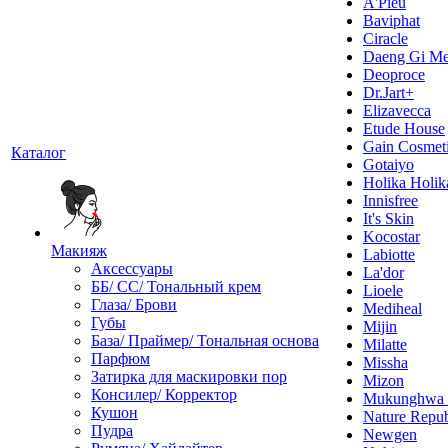
A'Pieu
Baviphat
Ciracle
Daeng Gi Me
Deoproce
Dr.Jart+
Elizavecca
Etude House
Gain Cosmet
Каталог
Gotaiyo
Holika Holik
Innisfree
It's Skin
Kocostar
Макияж
Labiotte
Аксессуары
La'dor
ББ/ СС/ Тональный крем
Lioele
Глаза/ Брови
Mediheal
Губы
Mijin
База/ Праймер/ Тональная основа
Milatte
Парфюм
Missha
Затирка для маскировки пор
Mizon
Консилер/ Корректор
Mukunghw
Кушон
Nature Repub
Пудра
Newgen