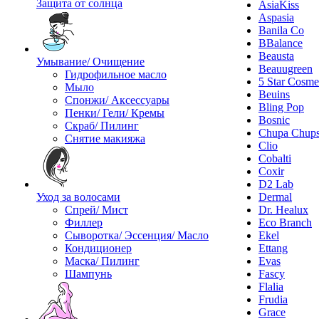
Защита от солнца
AsiaKiss
Aspasia
Banila Co
BBalance
Beausta
Умывание/ Очищение
Beauugreen
Гидрофильное масло
5 Star Cosme
Мыло
Beuins
Спонжи/ Аксессуары
Bling Pop
Пенки/ Гели/ Кремы
Bosnic
Скраб/ Пилинг
Chupa Chup
Снятие макияжа
Clio
Cobalti
Coxir
D2 Lab
Уход за волосами
Dermal
Спрей/ Мист
Dr. Healux
Филлер
Eco Branch
Сыворотка/ Эссенция/ Масло
Ekel
Кондиционер
Ettang
Маска/ Пилинг
Evas
Шампунь
Fascy
Flalia
Frudia
Grace