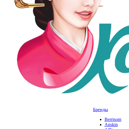
Бренды
Berrisom
Anskin