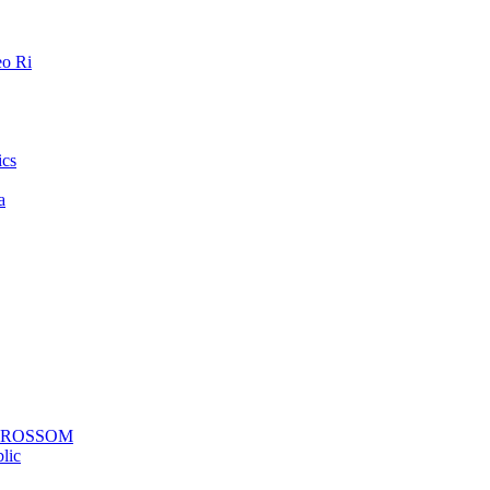
o Ri
ics
a
a ROSSOM
lic