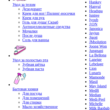
Hankey
Уход за телом
Hanyul
Дезодорант
Headspa
Крем для ног/ Пилинг-носочки
Isntree
Крем для рук
Iyoub
Гель для душа/ Скраб
J:ON
Антицеллюлитные средства
Japonica
Мочалки
Jayjun
После душа
Jigott
Соль для ванны
JMsolution
Joong Won
Jungnani
La Bellona
Laneige
Уход за полостью рта
Lebelage
Зубная щётка
Lion
Зубная паста
Lunaris
Mamonde
Masil
May Island
Бытовая химия
MedB
Для посуды
Median
Для помещений
Medi-Peel
Для стирки
Michelle
Мыло хозяйственное
Milk Baobab