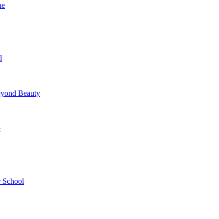
ne
l
yond Beauty
e
 School