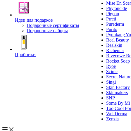
Mise En Sce
Phytoncide
Pigeon
Prreti
Идеи для подарков
Purederm
Подарочные сертификаты
Purito
Подарочные наборы
Pyunkang Yu
Real Beauty
Realskin
Richenna
Пробники
Rivecowe Be
Rocket Soap
Ryoe
Scinic
Secret Natur
Singi
Skin Factory
Skinmakers
SNP
Some By Mi
Too Cool For
WellDerma
Zenzia