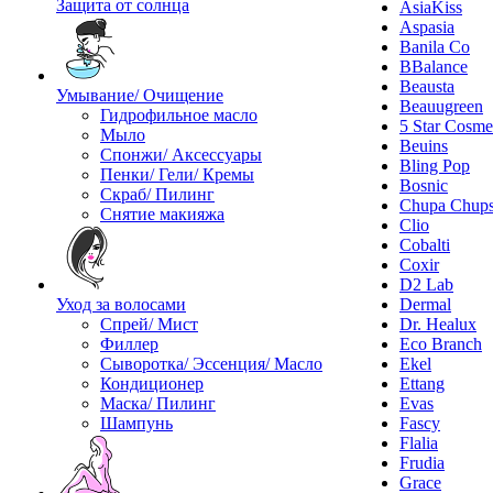
Защита от солнца
AsiaKiss
Aspasia
Banila Co
BBalance
Beausta
Умывание/ Очищение
Beauugreen
Гидрофильное масло
5 Star Cosme
Мыло
Beuins
Спонжи/ Аксессуары
Bling Pop
Пенки/ Гели/ Кремы
Bosnic
Скраб/ Пилинг
Chupa Chup
Снятие макияжа
Clio
Cobalti
Coxir
D2 Lab
Уход за волосами
Dermal
Спрей/ Мист
Dr. Healux
Филлер
Eco Branch
Сыворотка/ Эссенция/ Масло
Ekel
Кондиционер
Ettang
Маска/ Пилинг
Evas
Шампунь
Fascy
Flalia
Frudia
Grace