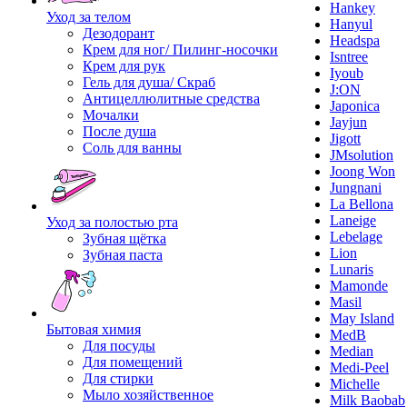
Hankey
Уход за телом
Hanyul
Дезодорант
Headspa
Крем для ног/ Пилинг-носочки
Isntree
Крем для рук
Iyoub
Гель для душа/ Скраб
J:ON
Антицеллюлитные средства
Japonica
Мочалки
Jayjun
После душа
Jigott
Соль для ванны
JMsolution
Joong Won
Jungnani
La Bellona
Laneige
Уход за полостью рта
Lebelage
Зубная щётка
Lion
Зубная паста
Lunaris
Mamonde
Masil
May Island
Бытовая химия
MedB
Для посуды
Median
Для помещений
Medi-Peel
Для стирки
Michelle
Мыло хозяйственное
Milk Baobab