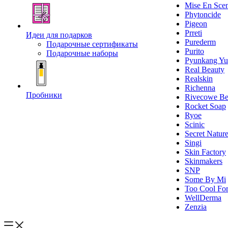
Mise En Sce
Phytoncide
Pigeon
Prreti
Идеи для подарков
Purederm
Подарочные сертификаты
Purito
Подарочные наборы
Pyunkang Yu
Real Beauty
Realskin
Richenna
Пробники
Rivecowe Be
Rocket Soap
Ryoe
Scinic
Secret Natur
Singi
Skin Factory
Skinmakers
SNP
Some By Mi
Too Cool For
WellDerma
Zenzia