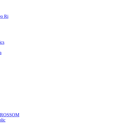
o Ri
ics
a
a ROSSOM
lic