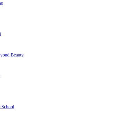
ne
l
yond Beauty
e
 School