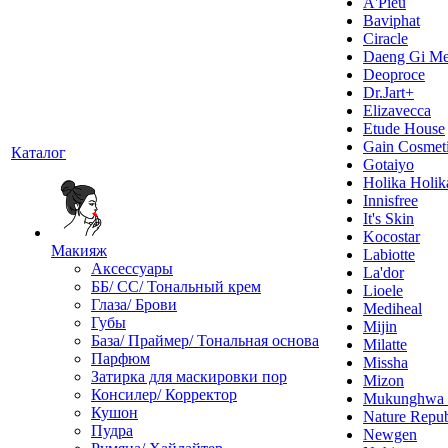
A'Pieu
Baviphat
Ciracle
Daeng Gi Me
Deoproce
Dr.Jart+
Elizavecca
Etude House
Gain Cosmet
Каталог
Gotaiyo
Holika Holik
Innisfree
It's Skin
Kocostar
Макияж
Labiotte
Аксессуары
La'dor
ББ/ СС/ Тональный крем
Lioele
Глаза/ Брови
Mediheal
Губы
Mijin
База/ Праймер/ Тональная основа
Milatte
Парфюм
Missha
Затирка для маскировки пор
Mizon
Консилер/ Корректор
Mukunghw
Кушон
Nature Repub
Пудра
Newgen