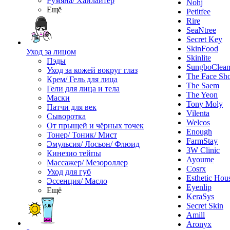
Румяна/ Хайлайтер
Nohj
Ещё
Petitfee
Rire
SeaNtree
Secret Key
SkinFood
Уход за лицом
Skinlite
Пэды
SungboClea
Уход за кожей вокруг глаз
The Face Sh
Крем/ Гель для лица
The Saem
Гели для лица и тела
The Yeon
Маски
Tony Moly
Патчи для век
Vilenta
Сыворотка
Welcos
От прыщей и чёрных точек
Enough
Тонер/ Тоник/ Мист
FarmStay
Эмульсия/ Лосьон/ Флюид
3W Clinic
Кинезио тейпы
Ayoume
Массажер/ Мезороллер
Cosrx
Уход для губ
Esthetic Hou
Эссенция/ Масло
Eyenlip
Ещё
KeraSys
Secret Skin
Amill
Aronyx