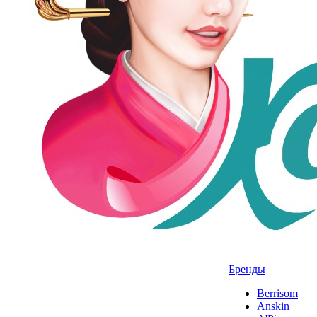
Бренды
Berrisom
Anskin