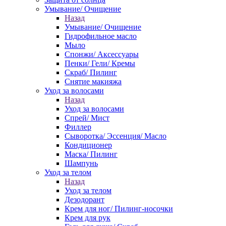
Умывание/ Очищение
Назад
Умывание/ Очищение
Гидрофильное масло
Мыло
Спонжи/ Аксессуары
Пенки/ Гели/ Кремы
Скраб/ Пилинг
Снятие макияжа
Уход за волосами
Назад
Уход за волосами
Спрей/ Мист
Филлер
Сыворотка/ Эссенция/ Масло
Кондиционер
Маска/ Пилинг
Шампунь
Уход за телом
Назад
Уход за телом
Дезодорант
Крем для ног/ Пилинг-носочки
Крем для рук