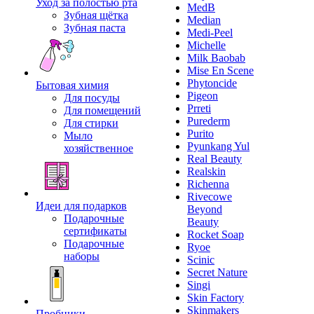
Уход за полостью рта
MedB
Зубная щётка
Median
Зубная паста
Medi-Peel
Michelle
Milk Baobab
Mise En Scene
Phytoncide
Бытовая химия
Pigeon
Для посуды
Prreti
Для помещений
Purederm
Для стирки
Purito
Мыло
Pyunkang Yul
хозяйственное
Real Beauty
Realskin
Richenna
Rivecowe
Идеи для подарков
Beyond
Подарочные
Beauty
сертификаты
Rocket Soap
Подарочные
Ryoe
наборы
Scinic
Secret Nature
Singi
Skin Factory
Skinmakers
Пробники