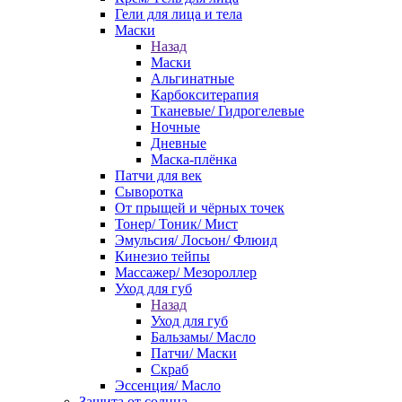
Гели для лица и тела
Маски
Назад
Маски
Альгинатные
Карбокситерапия
Тканевые/ Гидрогелевые
Ночные
Дневные
Маска-плёнка
Патчи для век
Сыворотка
От прыщей и чёрных точек
Тонер/ Тоник/ Мист
Эмульсия/ Лосьон/ Флюид
Кинезио тейпы
Массажер/ Мезороллер
Уход для губ
Назад
Уход для губ
Бальзамы/ Масло
Патчи/ Маски
Скраб
Эссенция/ Масло
Защита от солнца