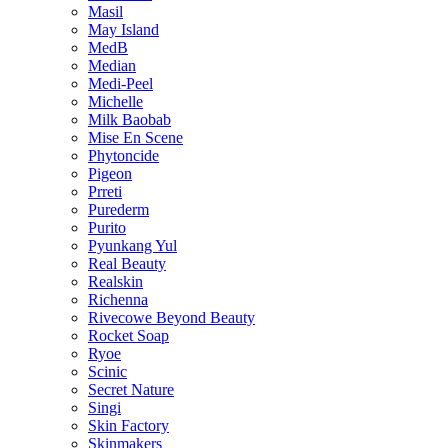
Masil
May Island
MedB
Median
Medi-Peel
Michelle
Milk Baobab
Mise En Scene
Phytoncide
Pigeon
Prreti
Purederm
Purito
Pyunkang Yul
Real Beauty
Realskin
Richenna
Rivecowe Beyond Beauty
Rocket Soap
Ryoe
Scinic
Secret Nature
Singi
Skin Factory
Skinmakers