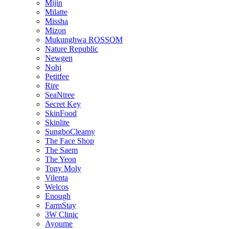
Mijin
Milatte
Missha
Mizon
Mukunghwa ROSSOM
Nature Republic
Newgen
Nohj
Petitfee
Rire
SeaNtree
Secret Key
SkinFood
Skinlite
SungboCleamy
The Face Shop
The Saem
The Yeon
Tony Moly
Vilenta
Welcos
Enough
FarmStay
3W Clinic
Ayoume