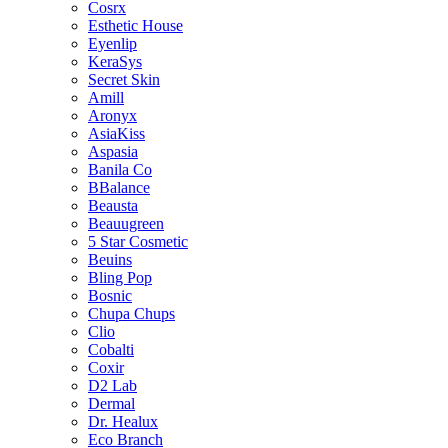
Cosrx
Esthetic House
Eyenlip
KeraSys
Secret Skin
Amill
Aronyx
AsiaKiss
Aspasia
Banila Co
BBalance
Beausta
Beauugreen
5 Star Cosmetic
Beuins
Bling Pop
Bosnic
Chupa Chups
Clio
Cobalti
Coxir
D2 Lab
Dermal
Dr. Healux
Eco Branch