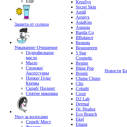
Ещё
KeraSys
Secret Skin
Amill
Aronyx
AsiaKiss
Защита от солнца
Aspasia
Banila Co
BBalance
Beausta
Умывание/ Очищение
Beauugreen
Гидрофильное
5 Star
масло
Cosmetic
Мыло
Beuins
Спонжи/
Bling Pop
Новости
Бл
Аксессуары
Bosnic
Пенки/ Гели/
Chupa Chups
Кремы
Clio
Скраб/ Пилинг
Cobalti
Снятие макияжа
Coxir
D2 Lab
Dermal
Dr. Healux
Eco Branch
Уход за волосами
Ekel
Спрей/ Мист
Ettang
Филлер