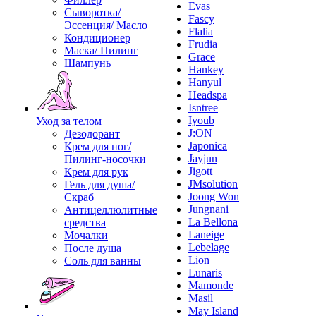
Evas
Сыворотка/
Fascy
Эссенция/ Масло
Flalia
Кондиционер
Frudia
Маска/ Пилинг
Grace
Шампунь
Hankey
Hanyul
Headspa
Isntree
Iyoub
Уход за телом
J:ON
Дезодорант
Japonica
Крем для ног/
Jayjun
Пилинг-носочки
Jigott
Крем для рук
JMsolution
Гель для душа/
Joong Won
Скраб
Jungnani
Антицеллюлитные
La Bellona
средства
Laneige
Мочалки
Lebelage
После душа
Lion
Соль для ванны
Lunaris
Mamonde
Masil
May Island