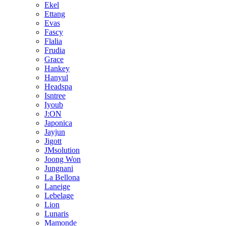
Ekel
Ettang
Evas
Fascy
Flalia
Frudia
Grace
Hankey
Hanyul
Headspa
Isntree
Iyoub
J:ON
Japonica
Jayjun
Jigott
JMsolution
Joong Won
Jungnani
La Bellona
Laneige
Lebelage
Lion
Lunaris
Mamonde