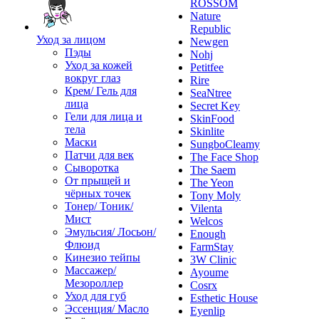
ROSSOM
Nature
Republic
Уход за лицом
Newgen
Пэды
Nohj
Уход за кожей
Petitfee
вокруг глаз
Rire
Крем/ Гель для
SeaNtree
лица
Secret Key
Гели для лица и
SkinFood
тела
Skinlite
Маски
SungboCleamy
Патчи для век
The Face Shop
Сыворотка
The Saem
От прыщей и
The Yeon
чёрных точек
Tony Moly
Тонер/ Тоник/
Vilenta
Мист
Welcos
Эмульсия/ Лосьон/
Enough
Флюид
FarmStay
Кинезио тейпы
3W Clinic
Массажер/
Ayoume
Мезороллер
Cosrx
Уход для губ
Esthetic House
Эссенция/ Масло
Eyenlip