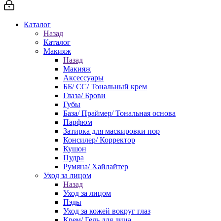
Каталог
Назад
Каталог
Макияж
Назад
Макияж
Аксессуары
ББ/ СС/ Тональный крем
Глаза/ Брови
Губы
База/ Праймер/ Тональная основа
Парфюм
Затирка для маскировки пор
Консилер/ Корректор
Кушон
Пудра
Румяна/ Хайлайтер
Уход за лицом
Назад
Уход за лицом
Пэды
Уход за кожей вокруг глаз
Крем/ Гель для лица