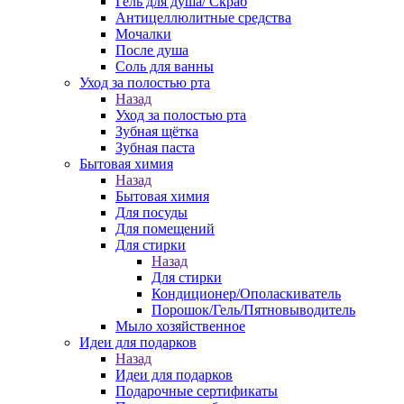
Гель для душа/ Скраб
Антицеллюлитные средства
Мочалки
После душа
Соль для ванны
Уход за полостью рта
Назад
Уход за полостью рта
Зубная щётка
Зубная паста
Бытовая химия
Назад
Бытовая химия
Для посуды
Для помещений
Для стирки
Назад
Для стирки
Кондиционер/Ополаскиватель
Порошок/Гель/Пятновыводитель
Мыло хозяйственное
Идеи для подарков
Назад
Идеи для подарков
Подарочные сертификаты