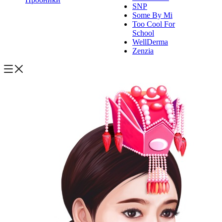
SNP
Some By Mi
Too Cool For
School
WellDerma
Zenzia