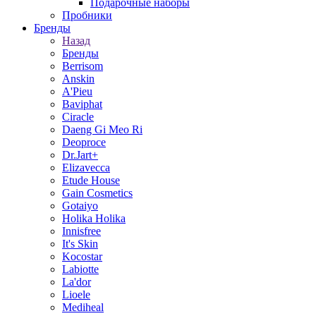
Подарочные наборы
Пробники
Бренды
Назад
Бренды
Berrisom
Anskin
A'Pieu
Baviphat
Ciracle
Daeng Gi Meo Ri
Deoproce
Dr.Jart+
Elizavecca
Etude House
Gain Cosmetics
Gotaiyo
Holika Holika
Innisfree
It's Skin
Kocostar
Labiotte
La'dor
Lioele
Mediheal