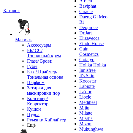
A'Pieu
Baviphat
Каталог
Ciracle
Daeng Gi Meo
Ri
Deoproce
Dr.Jart+
Elizavecca
Макияж
Etude House
Аксессуары
Gain
ББ/ СС/
Cosmetics
Тональный крем
Gotaiyo
Глаза/ Брови
Holika Holika
Губы
Innisfree
База/ Праймер/
It's Skin
Тональная основа
Kocostar
Парфюм
Labiotte
Затирка для
La'dor
маскировки пор
Lioele
Консилер/
Mediheal
Корректор
Mijin
Кушон
Milatte
Пудра
Missha
Румяна/ Хайлайтер
Mizon
Ещё
Mukunghwa