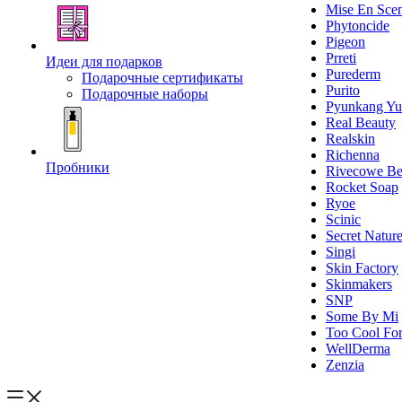
Mise En Sce
Phytoncide
Pigeon
Prreti
Идеи для подарков
Purederm
Подарочные сертификаты
Purito
Подарочные наборы
Pyunkang Yu
Real Beauty
Realskin
Richenna
Пробники
Rivecowe Be
Rocket Soap
Ryoe
Scinic
Secret Natur
Singi
Skin Factory
Skinmakers
SNP
Some By Mi
Too Cool For
WellDerma
Zenzia