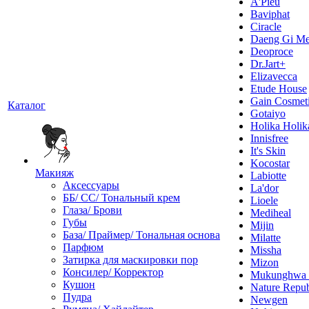
A'Pieu
Baviphat
Ciracle
Daeng Gi Me
Deoproce
Dr.Jart+
Elizavecca
Etude House
Gain Cosmet
Каталог
Gotaiyo
Holika Holik
Innisfree
It's Skin
Kocostar
Макияж
Labiotte
Аксессуары
La'dor
ББ/ СС/ Тональный крем
Lioele
Глаза/ Брови
Mediheal
Губы
Mijin
База/ Праймер/ Тональная основа
Milatte
Парфюм
Missha
Затирка для маскировки пор
Mizon
Консилер/ Корректор
Mukunghw
Кушон
Nature Repub
Пудра
Newgen