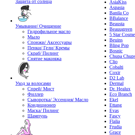
Защита от солнца
AsiaKiss
Aspasia
Banila Co
BBalance
Beausta
Умывание/ Очищение
Beauugreen
Гидрофильное масло
5 Star Cosme
Мыло
Beuins
Спонжи/ Аксессуары
Bling Pop
Пенки/ Гели/ Кремы
Bosnic
Скраб/ Пилинг
Chupa Chup
Снятие макияжа
Clio
Cobalti
Coxir
D2 Lab
Уход за волосами
Dermal
Спрей/ Мист
Dr. Healux
Филлер
Eco Branch
Сыворотка/ Эссенция/ Масло
Ekel
Кондиционер
Ettang
Маска/ Пилинг
Evas
Шампунь
Fascy
Flalia
Frudia
Grace