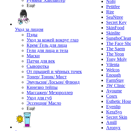
Румяна/ Хайлайтер
Nohj
Ещё
Petitfee
Rire
SeaNtree
Secret Key
SkinFood
Уход за лицом
Skinlite
Пэды
SungboClea
Уход за кожей вокруг глаз
The Face Sh
Крем/ Гель для лица
The Saem
Гели для лица и тела
The Yeon
Маски
Tony Moly
Патчи для век
Vilenta
Сыворотка
Welcos
От прыщей и чёрных точек
Enough
Тонер/ Тоник/ Мист
FarmStay
Эмульсия/ Лосьон/ Флюид
3W Clinic
Кинезио тейпы
Ayoume
Массажер/ Мезороллер
Cosrx
Уход для губ
Esthetic Hou
Эссенция/ Масло
Eyenlip
Ещё
KeraSys
Secret Skin
Amill
Aronyx