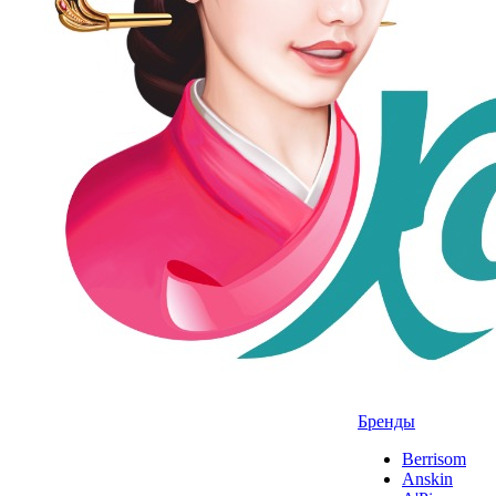
Бренды
Berrisom
Anskin