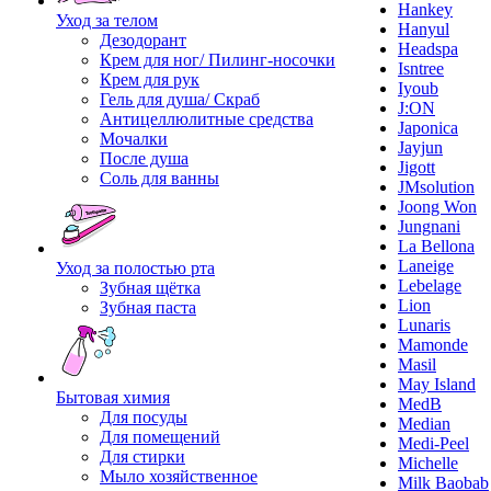
Hankey
Уход за телом
Hanyul
Дезодорант
Headspa
Крем для ног/ Пилинг-носочки
Isntree
Крем для рук
Iyoub
Гель для душа/ Скраб
J:ON
Антицеллюлитные средства
Japonica
Мочалки
Jayjun
После душа
Jigott
Соль для ванны
JMsolution
Joong Won
Jungnani
La Bellona
Laneige
Уход за полостью рта
Lebelage
Зубная щётка
Lion
Зубная паста
Lunaris
Mamonde
Masil
May Island
Бытовая химия
MedB
Для посуды
Median
Для помещений
Medi-Peel
Для стирки
Michelle
Мыло хозяйственное
Milk Baobab