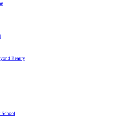
ne
l
yond Beauty
e
 School