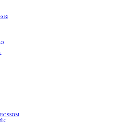
o Ri
ics
a
a ROSSOM
lic