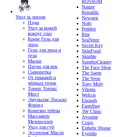
ROSSOM
Nature
Republic
Уход за лицом
Newgen
Пэды
Nohj
Уход за кожей
Petitfee
вокруг глаз
Rire
Крем/ Гель для
SeaNtree
лица
Secret Key
Гели для лица и
SkinFood
тела
Skinlite
Маски
SungboCleamy
Патчи для век
The Face Shop
Сыворотка
The Saem
От прыщей и
The Yeon
чёрных точек
Tony Moly
Тонер/ Тоник/
Vilenta
Мист
Welcos
Эмульсия/ Лосьон/
Enough
Флюид
FarmStay
Кинезио тейпы
3W Clinic
Массажер/
Ayoume
Мезороллер
Cosrx
Уход для губ
Esthetic House
Эссенция/ Масло
Eyenlip