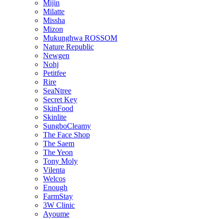
Mijin
Milatte
Missha
Mizon
Mukunghwa ROSSOM
Nature Republic
Newgen
Nohj
Petitfee
Rire
SeaNtree
Secret Key
SkinFood
Skinlite
SungboCleamy
The Face Shop
The Saem
The Yeon
Tony Moly
Vilenta
Welcos
Enough
FarmStay
3W Clinic
Ayoume