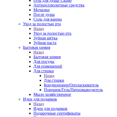
Гель для душа/ Скраб
Антицеллюлитные средства
Мочалки
После душа
Соль для ванны
Уход за полостью рта
Назад
Уход за полостью рта
Зубная щётка
Зубная паста
Бытовая химия
Назад
Бытовая химия
Для посуды
Для помещений
Для стирки
Назад
Для стирки
Кондиционер/Ополаскиватель
Порошок/Гель/Пятновыводитель
Мыло хозяйственное
Идеи для подарков
Назад
Идеи для подарков
Подарочные сертификаты