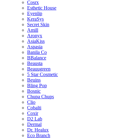
Cosrx
Esthetic House
Eyenlip
KeraSys
Secret Skin
Amill
Aronyx
AsiaKiss
Aspasia
Banila Co
BBalance
Beausta
Beauugreen
5 Star Cosmetic
Beuins
Bling Pop
Bosnic
Chupa Chups
Clio
Cobalti
Coxir
D2 Lab
Dermal
Dr. Healux
Eco Branch