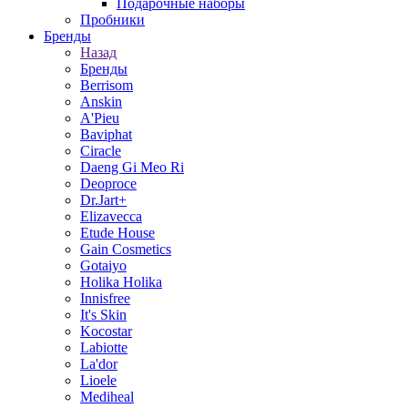
Подарочные наборы
Пробники
Бренды
Назад
Бренды
Berrisom
Anskin
A'Pieu
Baviphat
Ciracle
Daeng Gi Meo Ri
Deoproce
Dr.Jart+
Elizavecca
Etude House
Gain Cosmetics
Gotaiyo
Holika Holika
Innisfree
It's Skin
Kocostar
Labiotte
La'dor
Lioele
Mediheal