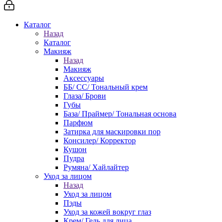
Каталог
Назад
Каталог
Макияж
Назад
Макияж
Аксессуары
ББ/ СС/ Тональный крем
Глаза/ Брови
Губы
База/ Праймер/ Тональная основа
Парфюм
Затирка для маскировки пор
Консилер/ Корректор
Кушон
Пудра
Румяна/ Хайлайтер
Уход за лицом
Назад
Уход за лицом
Пэды
Уход за кожей вокруг глаз
Крем/ Гель для лица