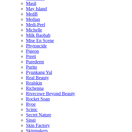
Masil
May Island
MedB
Median
Medi-Peel
Michelle
Milk Baobab
Mise En Scene
Phytoncide
Pigeon
Prreti
Purederm
Purito
Pyunkang Yul
Real Beauty
Realskin
Richenna
Rivecowe Beyond Beauty
Rocket Soap
Ryoe
Scinic
Secret Nature
Singi
Skin Factory
Skinmakers