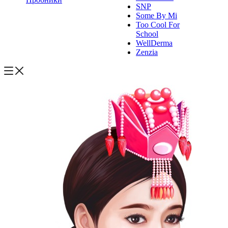
SNP
Some By Mi
Too Cool For
School
WellDerma
Zenzia