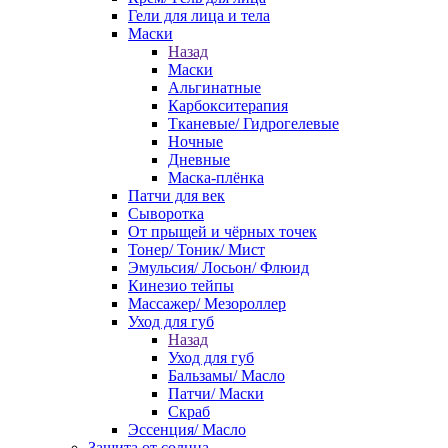
Гели для лица и тела
Маски
Назад
Маски
Альгинатные
Карбокситерапия
Тканевые/ Гидрогелевые
Ночные
Дневные
Маска-плёнка
Патчи для век
Сыворотка
От прыщей и чёрных точек
Тонер/ Тоник/ Мист
Эмульсия/ Лосьон/ Флюид
Кинезио тейпы
Массажер/ Мезороллер
Уход для губ
Назад
Уход для губ
Бальзамы/ Масло
Патчи/ Маски
Скраб
Эссенция/ Масло
Защита от солнца