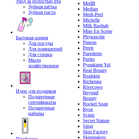
Уход за полостью рта
MedB
Зубная щётка
Median
Зубная паста
Medi-Peel
Michelle
Milk Baobab
Mise En Scene
Phytoncide
Бытовая химия
Pigeon
Для посуды
Prreti
Для помещений
Purederm
Для стирки
Purito
Мыло
Pyunkang Yul
хозяйственное
Real Beauty
Realskin
Richenna
Rivecowe
Идеи для подарков
Beyond
Подарочные
Beauty
сертификаты
Rocket Soap
Подарочные
Ryoe
наборы
Scinic
Secret Nature
Singi
Skin Factory
Skinmakers
Пробники