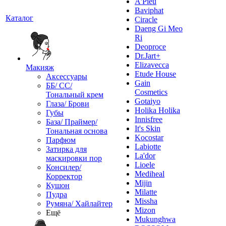
A'Pieu
Baviphat
Каталог
Ciracle
Daeng Gi Meo
Ri
Deoproce
Dr.Jart+
Elizavecca
Макияж
Etude House
Аксессуары
Gain
ББ/ СС/
Cosmetics
Тональный крем
Gotaiyo
Глаза/ Брови
Holika Holika
Губы
Innisfree
База/ Праймер/
It's Skin
Тональная основа
Kocostar
Парфюм
Labiotte
Затирка для
La'dor
маскировки пор
Lioele
Консилер/
Mediheal
Корректор
Mijin
Кушон
Milatte
Пудра
Missha
Румяна/ Хайлайтер
Mizon
Ещё
Mukunghwa