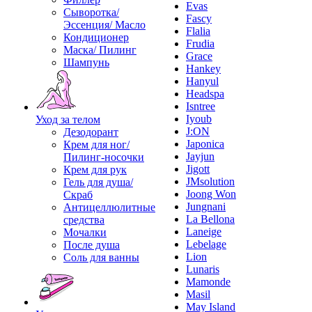
Evas
Сыворотка/
Fascy
Эссенция/ Масло
Flalia
Кондиционер
Frudia
Маска/ Пилинг
Grace
Шампунь
Hankey
Hanyul
Headspa
Isntree
Iyoub
Уход за телом
J:ON
Дезодорант
Japonica
Крем для ног/
Jayjun
Пилинг-носочки
Jigott
Крем для рук
JMsolution
Гель для душа/
Joong Won
Скраб
Jungnani
Антицеллюлитные
La Bellona
средства
Laneige
Мочалки
Lebelage
После душа
Lion
Соль для ванны
Lunaris
Mamonde
Masil
May Island