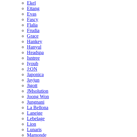
Ekel
Ettang
Evas
Fascy
Flalia
Frudia
Grace
Hankey
Hanyul
Headspa
Isntree
Iyoub
J:ON
Japonica
Jayjun
Jigott
JMsolution
Joong Won
Jungnani
La Bellona
Laneige
Lebelage
Lion
Lunaris
Mamonde