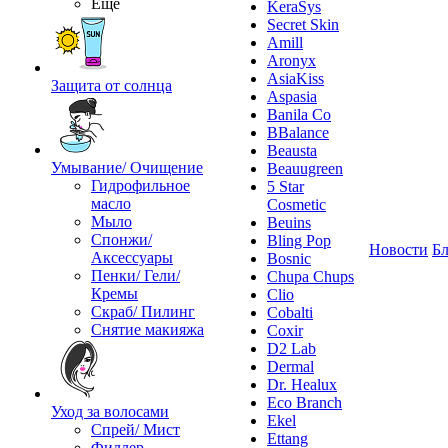
Ещё
KeraSys
Secret Skin
Amill
Aronyx
AsiaKiss
Защита от солнца
Aspasia
Banila Co
BBalance
Beausta
Умывание/ Очищение
Beauugreen
Гидрофильное
5 Star
масло
Cosmetic
Мыло
Beuins
Спонжи/
Bling Pop
Новости
Бл
Аксессуары
Bosnic
Пенки/ Гели/
Chupa Chups
Кремы
Clio
Скраб/ Пилинг
Cobalti
Снятие макияжа
Coxir
D2 Lab
Dermal
Dr. Healux
Eco Branch
Уход за волосами
Ekel
Спрей/ Мист
Ettang
Филлер