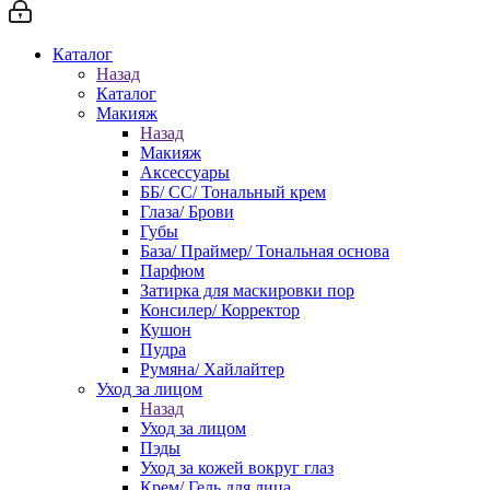
Каталог
Назад
Каталог
Макияж
Назад
Макияж
Аксессуары
ББ/ СС/ Тональный крем
Глаза/ Брови
Губы
База/ Праймер/ Тональная основа
Парфюм
Затирка для маскировки пор
Консилер/ Корректор
Кушон
Пудра
Румяна/ Хайлайтер
Уход за лицом
Назад
Уход за лицом
Пэды
Уход за кожей вокруг глаз
Крем/ Гель для лица