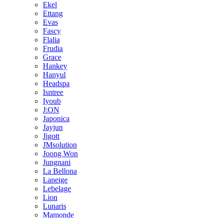
Ekel
Ettang
Evas
Fascy
Flalia
Frudia
Grace
Hankey
Hanyul
Headspa
Isntree
Iyoub
J:ON
Japonica
Jayjun
Jigott
JMsolution
Joong Won
Jungnani
La Bellona
Laneige
Lebelage
Lion
Lunaris
Mamonde