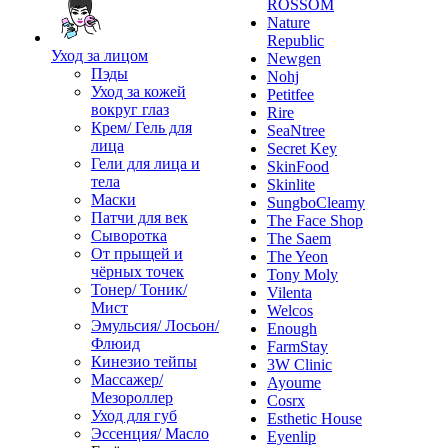
ROSSOM
Nature
Republic
Уход за лицом
Newgen
Пэды
Nohj
Уход за кожей
Petitfee
вокруг глаз
Rire
Крем/ Гель для
SeaNtree
лица
Secret Key
Гели для лица и
SkinFood
тела
Skinlite
Маски
SungboCleamy
Патчи для век
The Face Shop
Сыворотка
The Saem
От прыщей и
The Yeon
чёрных точек
Tony Moly
Тонер/ Тоник/
Vilenta
Мист
Welcos
Эмульсия/ Лосьон/
Enough
Флюид
FarmStay
Кинезио тейпы
3W Clinic
Массажер/
Ayoume
Мезороллер
Cosrx
Уход для губ
Esthetic House
Эссенция/ Масло
Eyenlip