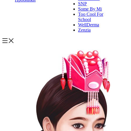
SNP
Some By Mi
Too Cool For
School
WellDerma
Zenzia