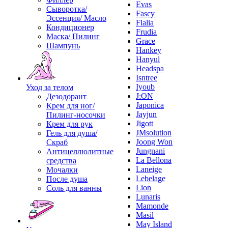
Evas
Сыворотка/
Fascy
Эссенция/ Масло
Flalia
Кондиционер
Frudia
Маска/ Пилинг
Grace
Шампунь
Hankey
Hanyul
Headspa
Isntree
Iyoub
Уход за телом
J:ON
Дезодорант
Japonica
Крем для ног/
Jayjun
Пилинг-носочки
Jigott
Крем для рук
JMsolution
Гель для душа/
Joong Won
Скраб
Jungnani
Антицеллюлитные
La Bellona
средства
Laneige
Мочалки
Lebelage
После душа
Lion
Соль для ванны
Lunaris
Mamonde
Masil
May Island