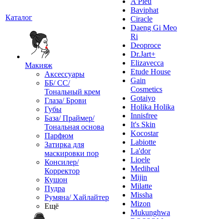
A'Pieu
Baviphat
Каталог
Ciracle
Daeng Gi Meo
Ri
Deoproce
Dr.Jart+
Elizavecca
Макияж
Etude House
Аксессуары
Gain
ББ/ СС/
Cosmetics
Тональный крем
Gotaiyo
Глаза/ Брови
Holika Holika
Губы
Innisfree
База/ Праймер/
It's Skin
Тональная основа
Kocostar
Парфюм
Labiotte
Затирка для
La'dor
маскировки пор
Lioele
Консилер/
Mediheal
Корректор
Mijin
Кушон
Milatte
Пудра
Missha
Румяна/ Хайлайтер
Mizon
Ещё
Mukunghwa