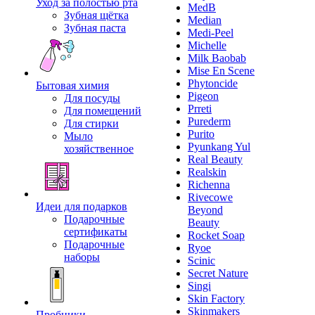
Уход за полостью рта
MedB
Зубная щётка
Median
Зубная паста
Medi-Peel
Michelle
Milk Baobab
Mise En Scene
Phytoncide
Бытовая химия
Pigeon
Для посуды
Prreti
Для помещений
Purederm
Для стирки
Purito
Мыло
Pyunkang Yul
хозяйственное
Real Beauty
Realskin
Richenna
Rivecowe
Идеи для подарков
Beyond
Подарочные
Beauty
сертификаты
Rocket Soap
Подарочные
Ryoe
наборы
Scinic
Secret Nature
Singi
Skin Factory
Skinmakers
Пробники