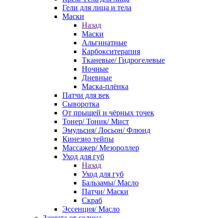
Гели для лица и тела
Маски
Назад
Маски
Альгинатные
Карбокситерапия
Тканевые/ Гидрогелевые
Ночные
Дневные
Маска-плёнка
Патчи для век
Сыворотка
От прыщей и чёрных точек
Тонер/ Тоник/ Мист
Эмульсия/ Лосьон/ Флюид
Кинезио тейпы
Массажер/ Мезороллер
Уход для губ
Назад
Уход для губ
Бальзамы/ Масло
Патчи/ Маски
Скраб
Эссенция/ Масло
Защита от солнца