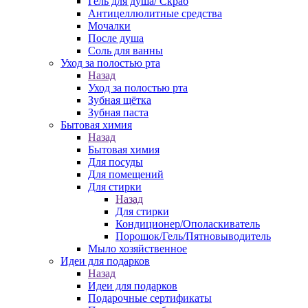
Гель для душа/ Скраб
Антицеллюлитные средства
Мочалки
После душа
Соль для ванны
Уход за полостью рта
Назад
Уход за полостью рта
Зубная щётка
Зубная паста
Бытовая химия
Назад
Бытовая химия
Для посуды
Для помещений
Для стирки
Назад
Для стирки
Кондиционер/Ополаскиватель
Порошок/Гель/Пятновыводитель
Мыло хозяйственное
Идеи для подарков
Назад
Идеи для подарков
Подарочные сертификаты