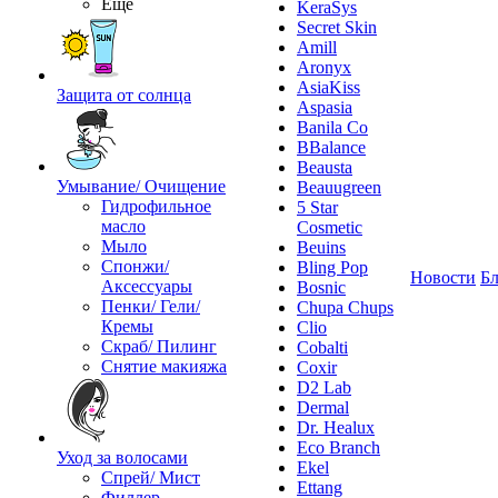
Ещё
KeraSys
Secret Skin
Amill
Aronyx
AsiaKiss
Защита от солнца
Aspasia
Banila Co
BBalance
Beausta
Умывание/ Очищение
Beauugreen
Гидрофильное
5 Star
масло
Cosmetic
Мыло
Beuins
Спонжи/
Bling Pop
Новости
Бл
Аксессуары
Bosnic
Пенки/ Гели/
Chupa Chups
Кремы
Clio
Скраб/ Пилинг
Cobalti
Снятие макияжа
Coxir
D2 Lab
Dermal
Dr. Healux
Eco Branch
Уход за волосами
Ekel
Спрей/ Мист
Ettang
Филлер