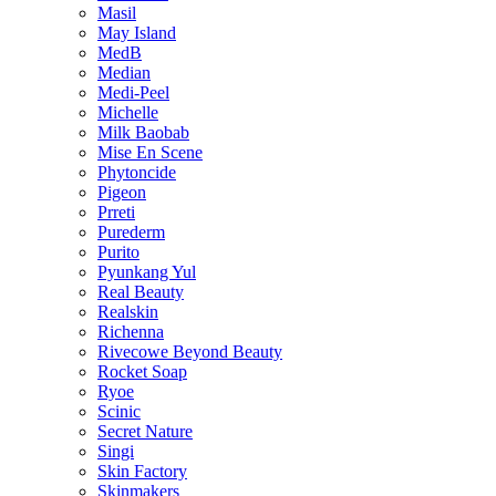
Masil
May Island
MedB
Median
Medi-Peel
Michelle
Milk Baobab
Mise En Scene
Phytoncide
Pigeon
Prreti
Purederm
Purito
Pyunkang Yul
Real Beauty
Realskin
Richenna
Rivecowe Beyond Beauty
Rocket Soap
Ryoe
Scinic
Secret Nature
Singi
Skin Factory
Skinmakers