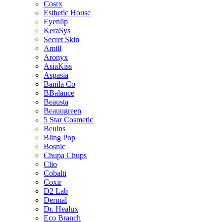
Cosrx
Esthetic House
Eyenlip
KeraSys
Secret Skin
Amill
Aronyx
AsiaKiss
Aspasia
Banila Co
BBalance
Beausta
Beauugreen
5 Star Cosmetic
Beuins
Bling Pop
Bosnic
Chupa Chups
Clio
Cobalti
Coxir
D2 Lab
Dermal
Dr. Healux
Eco Branch