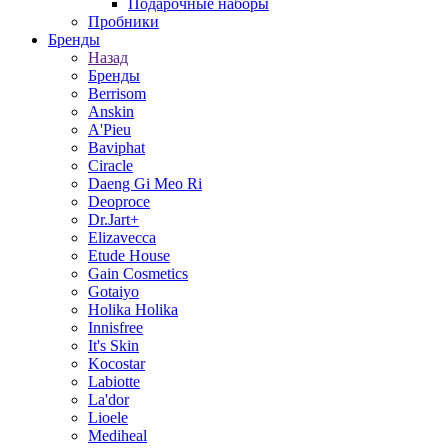
Подарочные наборы
Пробники
Бренды
Назад
Бренды
Berrisom
Anskin
A'Pieu
Baviphat
Ciracle
Daeng Gi Meo Ri
Deoproce
Dr.Jart+
Elizavecca
Etude House
Gain Cosmetics
Gotaiyo
Holika Holika
Innisfree
It's Skin
Kocostar
Labiotte
La'dor
Lioele
Mediheal