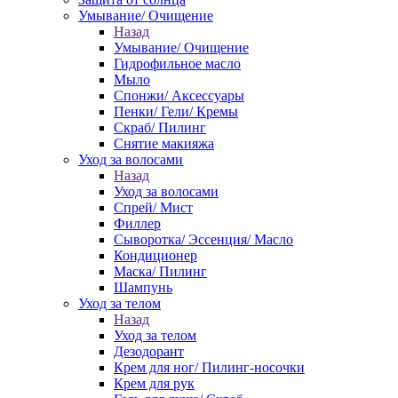
Умывание/ Очищение
Назад
Умывание/ Очищение
Гидрофильное масло
Мыло
Спонжи/ Аксессуары
Пенки/ Гели/ Кремы
Скраб/ Пилинг
Снятие макияжа
Уход за волосами
Назад
Уход за волосами
Спрей/ Мист
Филлер
Сыворотка/ Эссенция/ Масло
Кондиционер
Маска/ Пилинг
Шампунь
Уход за телом
Назад
Уход за телом
Дезодорант
Крем для ног/ Пилинг-носочки
Крем для рук