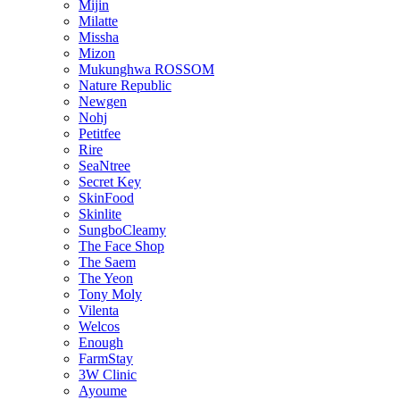
Mijin
Milatte
Missha
Mizon
Mukunghwa ROSSOM
Nature Republic
Newgen
Nohj
Petitfee
Rire
SeaNtree
Secret Key
SkinFood
Skinlite
SungboCleamy
The Face Shop
The Saem
The Yeon
Tony Moly
Vilenta
Welcos
Enough
FarmStay
3W Clinic
Ayoume