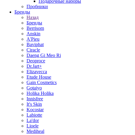
Подарочные наборы
Пробники
Бренды
Назад
Бренды
Berrisom
Anskin
A'Pieu
Baviphat
Ciracle
Daeng Gi Meo Ri
Deoproce
Dr.Jart+
Elizavecca
Etude House
Gain Cosmetics
Gotaiyo
Holika Holika
Innisfree
It's Skin
Kocostar
Labiotte
La'dor
Lioele
Mediheal