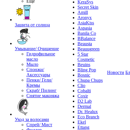
Ещё
KeraSys
Secret Skin
Amill
Aronyx
AsiaKiss
Защита от солнца
Aspasia
Banila Co
BBalance
Beausta
Умывание/ Очищение
Beauugreen
Гидрофильное
5 Star
масло
Cosmetic
Мыло
Beuins
Спонжи/
Bling Pop
Новости
Бл
Аксессуары
Bosnic
Пенки/ Гели/
Chupa Chups
Кремы
Clio
Скраб/ Пилинг
Cobalti
Снятие макияжа
Coxir
D2 Lab
Dermal
Dr. Healux
Eco Branch
Уход за волосами
Ekel
Спрей/ Мист
Ettang
Филлер