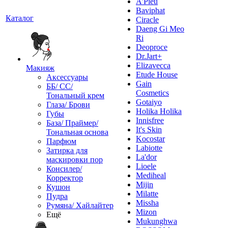
A'Pieu
Baviphat
Каталог
Ciracle
Daeng Gi Meo
Ri
Deoproce
Dr.Jart+
Elizavecca
Макияж
Etude House
Аксессуары
Gain
ББ/ СС/
Cosmetics
Тональный крем
Gotaiyo
Глаза/ Брови
Holika Holika
Губы
Innisfree
База/ Праймер/
It's Skin
Тональная основа
Kocostar
Парфюм
Labiotte
Затирка для
La'dor
маскировки пор
Lioele
Консилер/
Mediheal
Корректор
Mijin
Кушон
Milatte
Пудра
Missha
Румяна/ Хайлайтер
Mizon
Ещё
Mukunghwa