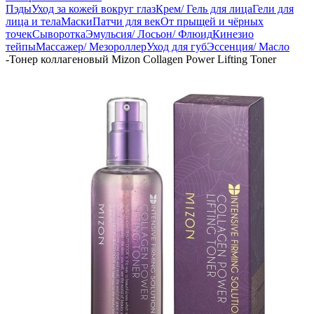
Пэды
Уход за кожей вокруг глаз
Крем/ Гель для лица
Гели для
лица и тела
Маски
Патчи для век
От прыщей и чёрных
точек
Сыворотка
Эмульсия/ Лосьон/ Флюид
Кинезио
тейпы
Массажер/ Мезороллер
Уход для губ
Эссенция/ Масло
-
Тонер коллагеновый Mizon Collagen Power Lifting Toner