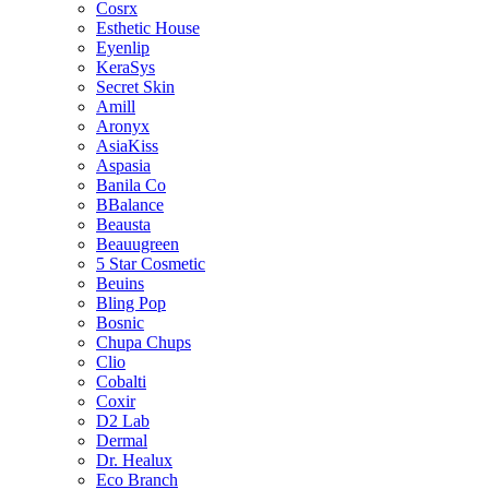
Cosrx
Esthetic House
Eyenlip
KeraSys
Secret Skin
Amill
Aronyx
AsiaKiss
Aspasia
Banila Co
BBalance
Beausta
Beauugreen
5 Star Cosmetic
Beuins
Bling Pop
Bosnic
Chupa Chups
Clio
Cobalti
Coxir
D2 Lab
Dermal
Dr. Healux
Eco Branch