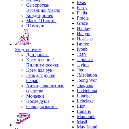
Evas
Сыворотка/
Fascy
Эссенция/ Масло
Flalia
Кондиционер
Frudia
Маска/ Пилинг
Grace
Шампунь
Hankey
Hanyul
Headspa
Isntree
Iyoub
Уход за телом
J:ON
Дезодорант
Japonica
Крем для ног/
Jayjun
Пилинг-носочки
Jigott
Крем для рук
JMsolution
Гель для душа/
Joong Won
Скраб
Jungnani
Антицеллюлитные
La Bellona
средства
Laneige
Мочалки
Lebelage
После душа
Lion
Соль для ванны
Lunaris
Mamonde
Masil
May Island