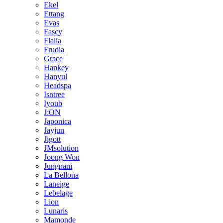
Ekel
Ettang
Evas
Fascy
Flalia
Frudia
Grace
Hankey
Hanyul
Headspa
Isntree
Iyoub
J:ON
Japonica
Jayjun
Jigott
JMsolution
Joong Won
Jungnani
La Bellona
Laneige
Lebelage
Lion
Lunaris
Mamonde