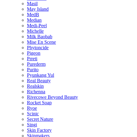
Masil
May Island
MedB
Median
Medi-Peel
Michelle
Milk Baobab
Mise En Scene
Phytoncide
Pigeon
Prreti
Purederm
Purito
Pyunkang Yul
Real Beauty
Realskin
Richenna
Rivecowe Beyond Beauty
Rocket Soap
Ryoe
Scinic
Secret Nature
Singi
Skin Factory
Skinmakers