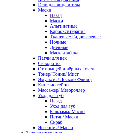
Гели для лица и тела
Маски
Назад
Маски
Альгинатные
Карбокситерапия
Тканевые/ Гидрогелевые
Ночные
Дневные
Маска-плёнка
Патчи для век
Сыворотка
От прыщей и чёрных точек
Тонер/ Тоник/ Мист
Эмульсия/ Лосьон/ Флюид
Кинезио тейпы
Массажер/ Мезороллер
Уход для губ
Назад
Уход для губ
Бальзамы/ Масло
Патчи/ Маски
Скраб
Эссенция/ Масло
Защита от солнца