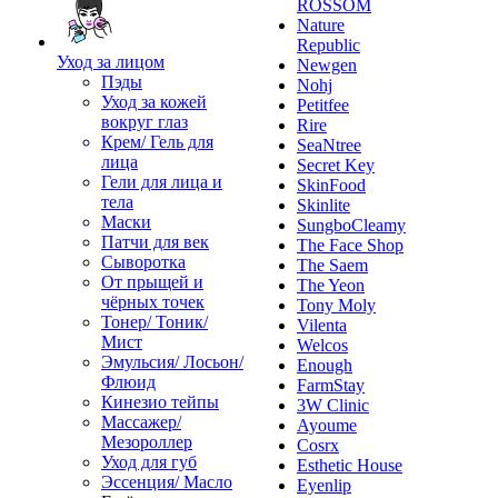
ROSSOM
Nature
Republic
Уход за лицом
Newgen
Пэды
Nohj
Уход за кожей
Petitfee
вокруг глаз
Rire
Крем/ Гель для
SeaNtree
лица
Secret Key
Гели для лица и
SkinFood
тела
Skinlite
Маски
SungboCleamy
Патчи для век
The Face Shop
Сыворотка
The Saem
От прыщей и
The Yeon
чёрных точек
Tony Moly
Тонер/ Тоник/
Vilenta
Мист
Welcos
Эмульсия/ Лосьон/
Enough
Флюид
FarmStay
Кинезио тейпы
3W Clinic
Массажер/
Ayoume
Мезороллер
Cosrx
Уход для губ
Esthetic House
Эссенция/ Масло
Eyenlip