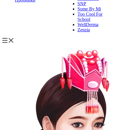
SNP
Some By Mi
Too Cool For
School
WellDerma
Zenzia