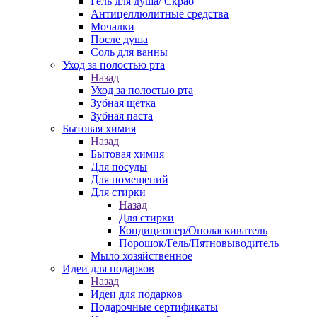
Гель для душа/ Скраб
Антицеллюлитные средства
Мочалки
После душа
Соль для ванны
Уход за полостью рта
Назад
Уход за полостью рта
Зубная щётка
Зубная паста
Бытовая химия
Назад
Бытовая химия
Для посуды
Для помещений
Для стирки
Назад
Для стирки
Кондиционер/Ополаскиватель
Порошок/Гель/Пятновыводитель
Мыло хозяйственное
Идеи для подарков
Назад
Идеи для подарков
Подарочные сертификаты