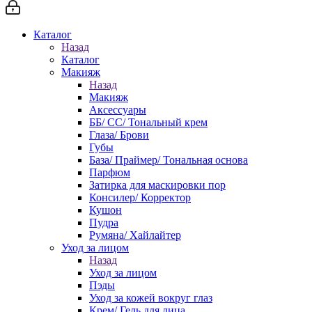
Каталог
Назад
Каталог
Макияж
Назад
Макияж
Аксессуары
ББ/ СС/ Тональный крем
Глаза/ Брови
Губы
База/ Праймер/ Тональная основа
Парфюм
Затирка для маскировки пор
Консилер/ Корректор
Кушон
Пудра
Румяна/ Хайлайтер
Уход за лицом
Назад
Уход за лицом
Пэды
Уход за кожей вокруг глаз
Крем/ Гель для лица