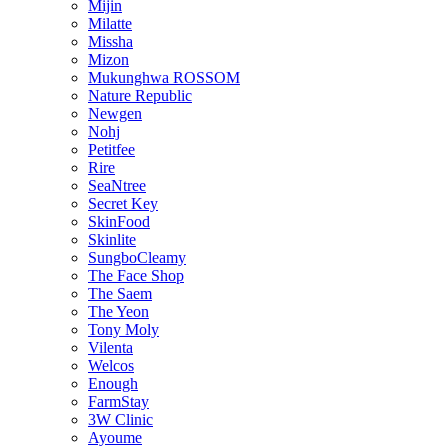
Mijin
Milatte
Missha
Mizon
Mukunghwa ROSSOM
Nature Republic
Newgen
Nohj
Petitfee
Rire
SeaNtree
Secret Key
SkinFood
Skinlite
SungboCleamy
The Face Shop
The Saem
The Yeon
Tony Moly
Vilenta
Welcos
Enough
FarmStay
3W Clinic
Ayoume