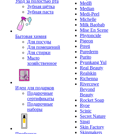
Уход за полостью рта
MedB
Зубная щётка
Median
Зубная паста
Medi-Peel
Michelle
Milk Baobab
Mise En Scene
Phytoncide
Бытовая химия
Pigeon
Для посуды
Prreti
Для помещений
Purederm
Для стирки
Purito
Мыло
Pyunkang Yul
хозяйственное
Real Beauty
Realskin
Richenna
Rivecowe
Идеи для подарков
Beyond
Подарочные
Beauty
сертификаты
Rocket Soap
Подарочные
Ryoe
наборы
Scinic
Secret Nature
Singi
Skin Factory
Skinmakers
Пробники