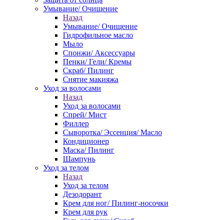
Умывание/ Очищение
Назад
Умывание/ Очищение
Гидрофильное масло
Мыло
Спонжи/ Аксессуары
Пенки/ Гели/ Кремы
Скраб/ Пилинг
Снятие макияжа
Уход за волосами
Назад
Уход за волосами
Спрей/ Мист
Филлер
Сыворотка/ Эссенция/ Масло
Кондиционер
Маска/ Пилинг
Шампунь
Уход за телом
Назад
Уход за телом
Дезодорант
Крем для ног/ Пилинг-носочки
Крем для рук