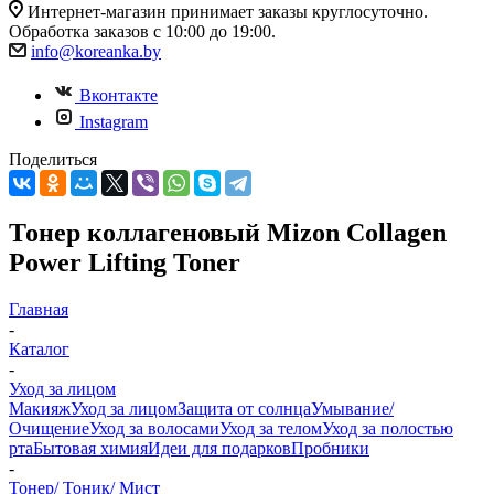
Интернет-магазин принимает заказы круглосуточно.
Обработка заказов с 10:00 до 19:00.
info@koreanka.by
Вконтакте
Instagram
Поделиться
Тонер коллагеновый Mizon Collagen
Power Lifting Toner
Главная
-
Каталог
-
Уход за лицом
Макияж
Уход за лицом
Защита от солнца
Умывание/
Очищение
Уход за волосами
Уход за телом
Уход за полостью
рта
Бытовая химия
Идеи для подарков
Пробники
-
Тонер/ Тоник/ Мист