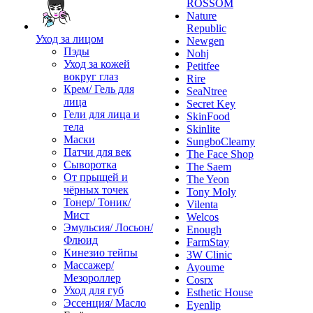
ROSSOM
Nature
Republic
Уход за лицом
Newgen
Пэды
Nohj
Уход за кожей
Petitfee
вокруг глаз
Rire
Крем/ Гель для
SeaNtree
лица
Secret Key
Гели для лица и
SkinFood
тела
Skinlite
Маски
SungboCleamy
Патчи для век
The Face Shop
Сыворотка
The Saem
От прыщей и
The Yeon
чёрных точек
Tony Moly
Тонер/ Тоник/
Vilenta
Мист
Welcos
Эмульсия/ Лосьон/
Enough
Флюид
FarmStay
Кинезио тейпы
3W Clinic
Массажер/
Ayoume
Мезороллер
Cosrx
Уход для губ
Esthetic House
Эссенция/ Масло
Eyenlip