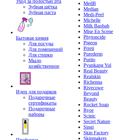
Уход за полостью рта
MedB
Зубная щётка
Median
Зубная паста
Medi-Peel
Michelle
Milk Baobab
Mise En Scene
Phytoncide
Бытовая химия
Pigeon
Для посуды
Prreti
Для помещений
Purederm
Для стирки
Purito
Мыло
Pyunkang Yul
хозяйственное
Real Beauty
Realskin
Richenna
Rivecowe
Идеи для подарков
Beyond
Подарочные
Beauty
сертификаты
Rocket Soap
Подарочные
Ryoe
наборы
Scinic
Secret Nature
Singi
Skin Factory
Skinmakers
Пробники