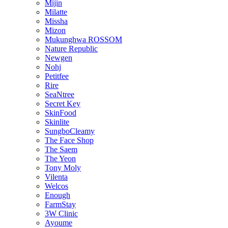
Mijin
Milatte
Missha
Mizon
Mukunghwa ROSSOM
Nature Republic
Newgen
Nohj
Petitfee
Rire
SeaNtree
Secret Key
SkinFood
Skinlite
SungboCleamy
The Face Shop
The Saem
The Yeon
Tony Moly
Vilenta
Welcos
Enough
FarmStay
3W Clinic
Ayoume