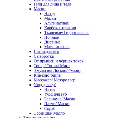
Гели для лица и тела
Маски
Назад
Маски
Альгинатные
Карбокситерапия
Тканевые/ Гидрогелевые
Ночные
Дневные
Маска-плёнка
Патчи для век
Сыворотка
От прыщей и чёрных точек
Тонер/ Тоник/ Мист
Эмульсия/ Лосьон/ Флюид
Кинезио тейпы
Массажер/ Мезороллер
Уход для губ
Назад
Уход для губ
Бальзамы/ Масло
Патчи/ Маски
Скраб
Эссенция/ Масло
Защита от солнца