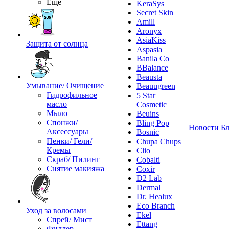
Ещё
KeraSys
Secret Skin
Amill
Aronyx
AsiaKiss
Защита от солнца
Aspasia
Banila Co
BBalance
Beausta
Умывание/ Очищение
Beauugreen
Гидрофильное
5 Star
масло
Cosmetic
Мыло
Beuins
Спонжи/
Bling Pop
Новости
Бл
Аксессуары
Bosnic
Пенки/ Гели/
Chupa Chups
Кремы
Clio
Скраб/ Пилинг
Cobalti
Снятие макияжа
Coxir
D2 Lab
Dermal
Dr. Healux
Eco Branch
Уход за волосами
Ekel
Спрей/ Мист
Ettang
Филлер