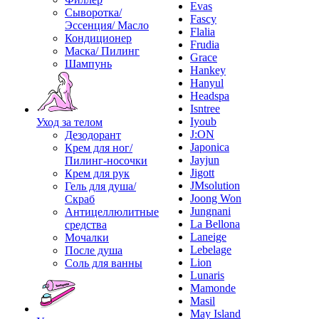
Evas
Сыворотка/
Fascy
Эссенция/ Масло
Flalia
Кондиционер
Frudia
Маска/ Пилинг
Grace
Шампунь
Hankey
Hanyul
Headspa
Isntree
Iyoub
Уход за телом
J:ON
Дезодорант
Japonica
Крем для ног/
Jayjun
Пилинг-носочки
Jigott
Крем для рук
JMsolution
Гель для душа/
Joong Won
Скраб
Jungnani
Антицеллюлитные
La Bellona
средства
Laneige
Мочалки
Lebelage
После душа
Lion
Соль для ванны
Lunaris
Mamonde
Masil
May Island