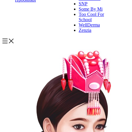
SNP
Some By Mi
Too Cool For
School
WellDerma
Zenzia