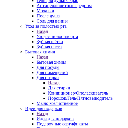
Гель для душа/ Скраб
Антицеллюлитные средства
Мочалки
После душа
Соль для ванны
Уход за полостью рта
Назад
Уход за полостью рта
Зубная щётка
Зубная паста
Бытовая химия
Назад
Бытовая химия
Для посуды
Для помещений
Для стирки
Назад
Для стирки
Кондиционер/Ополаскиватель
Порошок/Гель/Пятновыводитель
Мыло хозяйственное
Идеи для подарков
Назад
Идеи для подарков
Подарочные сертификаты