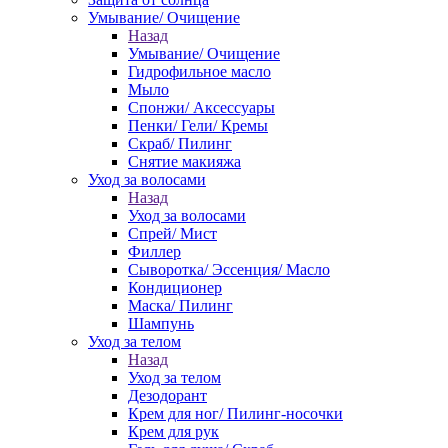
Умывание/ Очищение
Назад
Умывание/ Очищение
Гидрофильное масло
Мыло
Спонжи/ Аксессуары
Пенки/ Гели/ Кремы
Скраб/ Пилинг
Снятие макияжа
Уход за волосами
Назад
Уход за волосами
Спрей/ Мист
Филлер
Сыворотка/ Эссенция/ Масло
Кондиционер
Маска/ Пилинг
Шампунь
Уход за телом
Назад
Уход за телом
Дезодорант
Крем для ног/ Пилинг-носочки
Крем для рук