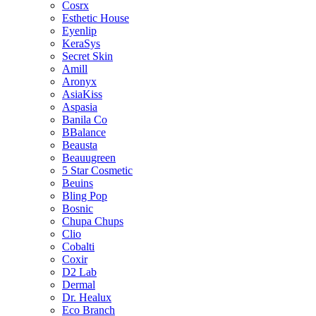
Cosrx
Esthetic House
Eyenlip
KeraSys
Secret Skin
Amill
Aronyx
AsiaKiss
Aspasia
Banila Co
BBalance
Beausta
Beauugreen
5 Star Cosmetic
Beuins
Bling Pop
Bosnic
Chupa Chups
Clio
Cobalti
Coxir
D2 Lab
Dermal
Dr. Healux
Eco Branch