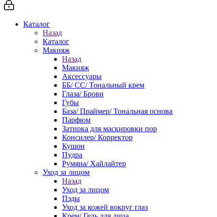
Каталог
Назад
Каталог
Макияж
Назад
Макияж
Аксессуары
ББ/ СС/ Тональный крем
Глаза/ Брови
Губы
База/ Праймер/ Тональная основа
Парфюм
Затирка для маскировки пор
Консилер/ Корректор
Кушон
Пудра
Румяна/ Хайлайтер
Уход за лицом
Назад
Уход за лицом
Пэды
Уход за кожей вокруг глаз
Крем/ Гель для лица