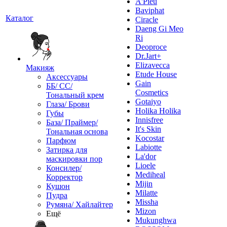
A'Pieu
Baviphat
Каталог
Ciracle
Daeng Gi Meo
Ri
Deoproce
Dr.Jart+
Elizavecca
Макияж
Etude House
Аксессуары
Gain
ББ/ СС/
Cosmetics
Тональный крем
Gotaiyo
Глаза/ Брови
Holika Holika
Губы
Innisfree
База/ Праймер/
It's Skin
Тональная основа
Kocostar
Парфюм
Labiotte
Затирка для
La'dor
маскировки пор
Lioele
Консилер/
Mediheal
Корректор
Mijin
Кушон
Milatte
Пудра
Missha
Румяна/ Хайлайтер
Mizon
Ещё
Mukunghwa