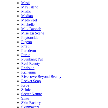
Masil
May Island
MedB
Median
Medi-Peel
Michelle
Milk Baobab
Mise En Scene
Phytoncide
Pigeon
Prreti
Purederm
Purito
Pyunkang Yul
Real Beauty
Realskin
Richenna
Rivecowe Beyond Beauty
Rocket Soap
Ryoe
Scinic
Secret Nature
Singi
Skin Factory
Skinmakers