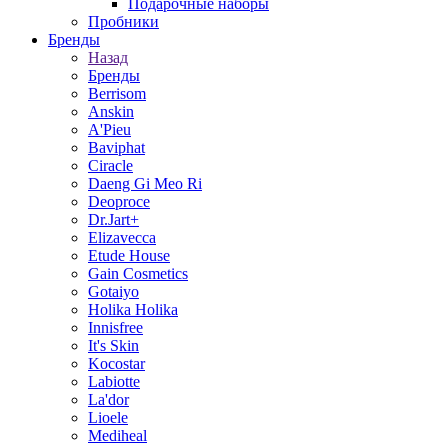
Подарочные наборы
Пробники
Бренды
Назад
Бренды
Berrisom
Anskin
A'Pieu
Baviphat
Ciracle
Daeng Gi Meo Ri
Deoproce
Dr.Jart+
Elizavecca
Etude House
Gain Cosmetics
Gotaiyo
Holika Holika
Innisfree
It's Skin
Kocostar
Labiotte
La'dor
Lioele
Mediheal