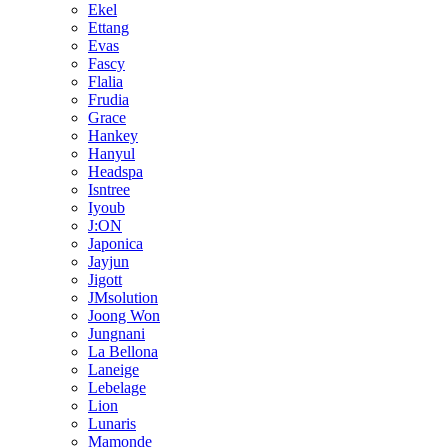
Ekel
Ettang
Evas
Fascy
Flalia
Frudia
Grace
Hankey
Hanyul
Headspa
Isntree
Iyoub
J:ON
Japonica
Jayjun
Jigott
JMsolution
Joong Won
Jungnani
La Bellona
Laneige
Lebelage
Lion
Lunaris
Mamonde