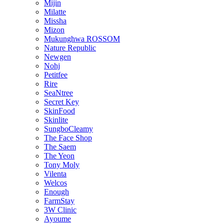
Mijin
Milatte
Missha
Mizon
Mukunghwa ROSSOM
Nature Republic
Newgen
Nohj
Petitfee
Rire
SeaNtree
Secret Key
SkinFood
Skinlite
SungboCleamy
The Face Shop
The Saem
The Yeon
Tony Moly
Vilenta
Welcos
Enough
FarmStay
3W Clinic
Ayoume