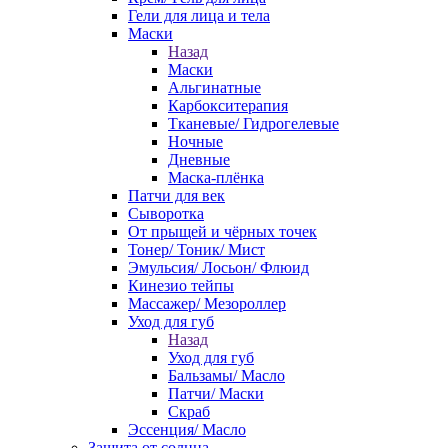
Гели для лица и тела
Маски
Назад
Маски
Альгинатные
Карбокситерапия
Тканевые/ Гидрогелевые
Ночные
Дневные
Маска-плёнка
Патчи для век
Сыворотка
От прыщей и чёрных точек
Тонер/ Тоник/ Мист
Эмульсия/ Лосьон/ Флюид
Кинезио тейпы
Массажер/ Мезороллер
Уход для губ
Назад
Уход для губ
Бальзамы/ Масло
Патчи/ Маски
Скраб
Эссенция/ Масло
Защита от солнца