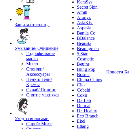
Ещё
KeraSys
Secret Skin
Amill
Aronyx
AsiaKiss
Защита от солнца
Aspasia
Banila Co
BBalance
Beausta
Умывание/ Очищение
Beauugreen
Гидрофильное
5 Star
масло
Cosmetic
Мыло
Beuins
Спонжи/
Bling Pop
Новости
Бл
Аксессуары
Bosnic
Пенки/ Гели/
Chupa Chups
Кремы
Clio
Скраб/ Пилинг
Cobalti
Снятие макияжа
Coxir
D2 Lab
Dermal
Dr. Healux
Eco Branch
Уход за волосами
Ekel
Спрей/ Мист
Ettang
Филлер