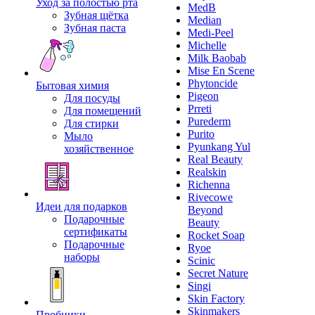
Уход за полостью рта
MedB
Зубная щётка
Median
Зубная паста
Medi-Peel
Michelle
Milk Baobab
Mise En Scene
Phytoncide
Бытовая химия
Pigeon
Для посуды
Prreti
Для помещений
Purederm
Для стирки
Purito
Мыло
Pyunkang Yul
хозяйственное
Real Beauty
Realskin
Richenna
Rivecowe
Идеи для подарков
Beyond
Подарочные
Beauty
сертификаты
Rocket Soap
Подарочные
Ryoe
наборы
Scinic
Secret Nature
Singi
Skin Factory
Skinmakers
Пробники