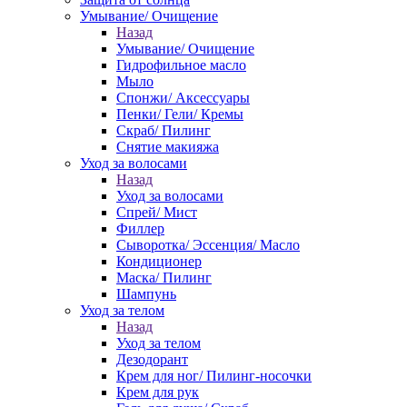
Умывание/ Очищение
Назад
Умывание/ Очищение
Гидрофильное масло
Мыло
Спонжи/ Аксессуары
Пенки/ Гели/ Кремы
Скраб/ Пилинг
Снятие макияжа
Уход за волосами
Назад
Уход за волосами
Спрей/ Мист
Филлер
Сыворотка/ Эссенция/ Масло
Кондиционер
Маска/ Пилинг
Шампунь
Уход за телом
Назад
Уход за телом
Дезодорант
Крем для ног/ Пилинг-носочки
Крем для рук