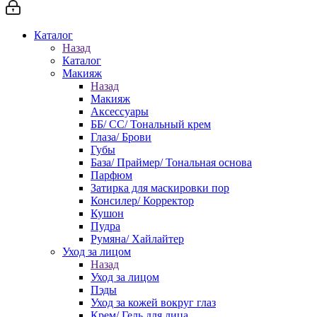
Каталог
Назад
Каталог
Макияж
Назад
Макияж
Аксессуары
ББ/ СС/ Тональный крем
Глаза/ Брови
Губы
База/ Праймер/ Тональная основа
Парфюм
Затирка для маскировки пор
Консилер/ Корректор
Кушон
Пудра
Румяна/ Хайлайтер
Уход за лицом
Назад
Уход за лицом
Пэды
Уход за кожей вокруг глаз
Крем/ Гель для лица