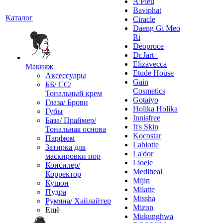
A'Pieu
Baviphat
Каталог
Ciracle
Daeng Gi Meo
Ri
Deoproce
Dr.Jart+
Elizavecca
Макияж
Etude House
Аксессуары
Gain
ББ/ СС/
Cosmetics
Тональный крем
Gotaiyo
Глаза/ Брови
Holika Holika
Губы
Innisfree
База/ Праймер/
It's Skin
Тональная основа
Kocostar
Парфюм
Labiotte
Затирка для
La'dor
маскировки пор
Lioele
Консилер/
Mediheal
Корректор
Mijin
Кушон
Milatte
Пудра
Missha
Румяна/ Хайлайтер
Mizon
Ещё
Mukunghwa