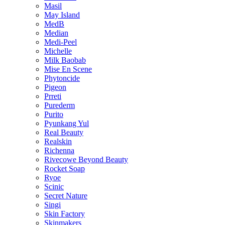
Masil
May Island
MedB
Median
Medi-Peel
Michelle
Milk Baobab
Mise En Scene
Phytoncide
Pigeon
Prreti
Purederm
Purito
Pyunkang Yul
Real Beauty
Realskin
Richenna
Rivecowe Beyond Beauty
Rocket Soap
Ryoe
Scinic
Secret Nature
Singi
Skin Factory
Skinmakers