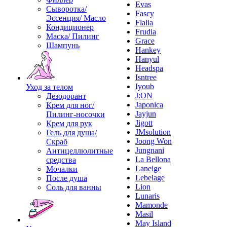
Evas
Сыворотка/
Fascy
Эссенция/ Масло
Flalia
Кондиционер
Frudia
Маска/ Пилинг
Grace
Шампунь
Hankey
Hanyul
Headspa
Isntree
Iyoub
Уход за телом
J:ON
Дезодорант
Japonica
Крем для ног/
Jayjun
Пилинг-носочки
Jigott
Крем для рук
JMsolution
Гель для душа/
Joong Won
Скраб
Jungnani
Антицеллюлитные
La Bellona
средства
Laneige
Мочалки
Lebelage
После душа
Lion
Соль для ванны
Lunaris
Mamonde
Masil
May Island