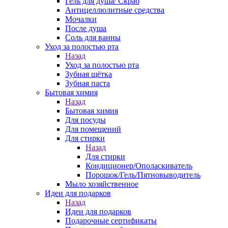
Гель для душа/ Скраб
Антицеллюлитные средства
Мочалки
После душа
Соль для ванны
Уход за полостью рта
Назад
Уход за полостью рта
Зубная щётка
Зубная паста
Бытовая химия
Назад
Бытовая химия
Для посуды
Для помещений
Для стирки
Назад
Для стирки
Кондиционер/Ополаскиватель
Порошок/Гель/Пятновыводитель
Мыло хозяйственное
Идеи для подарков
Назад
Идеи для подарков
Подарочные сертификаты