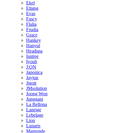
Ekel
Ettang
Evas
Fascy
Flalia
Frudia
Grace
Hankey
Hanyul
Headspa
Isntree
Iyoub
J:ON
Japonica
Jayjun
Jigott
JMsolution
Joong Won
Jungnani
La Bellona
Laneige
Lebelage
Lion
Lunaris
Mamonde