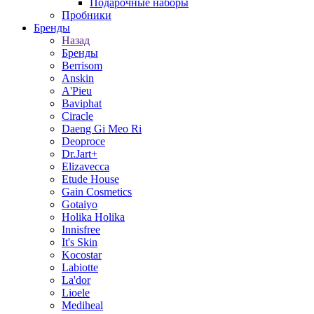
Подарочные наборы
Пробники
Бренды
Назад
Бренды
Berrisom
Anskin
A'Pieu
Baviphat
Ciracle
Daeng Gi Meo Ri
Deoproce
Dr.Jart+
Elizavecca
Etude House
Gain Cosmetics
Gotaiyo
Holika Holika
Innisfree
It's Skin
Kocostar
Labiotte
La'dor
Lioele
Mediheal