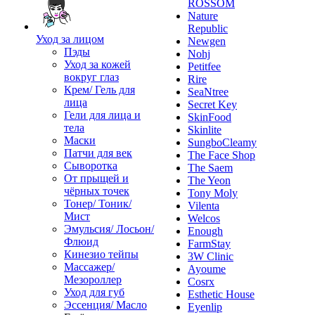
ROSSOM
Nature
Republic
Уход за лицом
Newgen
Пэды
Nohj
Уход за кожей
Petitfee
вокруг глаз
Rire
Крем/ Гель для
SeaNtree
лица
Secret Key
Гели для лица и
SkinFood
тела
Skinlite
Маски
SungboCleamy
Патчи для век
The Face Shop
Сыворотка
The Saem
От прыщей и
The Yeon
чёрных точек
Tony Moly
Тонер/ Тоник/
Vilenta
Мист
Welcos
Эмульсия/ Лосьон/
Enough
Флюид
FarmStay
Кинезио тейпы
3W Clinic
Массажер/
Ayoume
Мезороллер
Cosrx
Уход для губ
Esthetic House
Эссенция/ Масло
Eyenlip