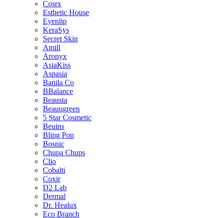
Cosrx
Esthetic House
Eyenlip
KeraSys
Secret Skin
Amill
Aronyx
AsiaKiss
Aspasia
Banila Co
BBalance
Beausta
Beauugreen
5 Star Cosmetic
Beuins
Bling Pop
Bosnic
Chupa Chups
Clio
Cobalti
Coxir
D2 Lab
Dermal
Dr. Healux
Eco Branch