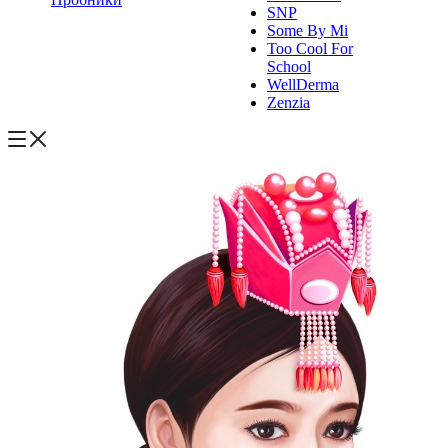
SNP
Some By Mi
Too Cool For
School
WellDerma
Zenzia