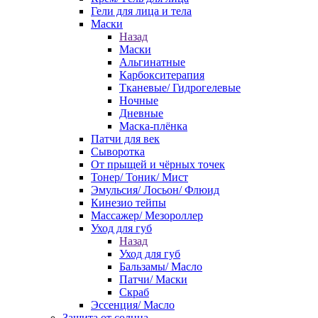
Гели для лица и тела
Маски
Назад
Маски
Альгинатные
Карбокситерапия
Тканевые/ Гидрогелевые
Ночные
Дневные
Маска-плёнка
Патчи для век
Сыворотка
От прыщей и чёрных точек
Тонер/ Тоник/ Мист
Эмульсия/ Лосьон/ Флюид
Кинезио тейпы
Массажер/ Мезороллер
Уход для губ
Назад
Уход для губ
Бальзамы/ Масло
Патчи/ Маски
Скраб
Эссенция/ Масло
Защита от солнца