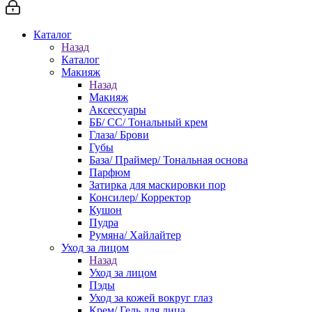
Каталог
Назад
Каталог
Макияж
Назад
Макияж
Аксессуары
ББ/ СС/ Тональный крем
Глаза/ Брови
Губы
База/ Праймер/ Тональная основа
Парфюм
Затирка для маскировки пор
Консилер/ Корректор
Кушон
Пудра
Румяна/ Хайлайтер
Уход за лицом
Назад
Уход за лицом
Пэды
Уход за кожей вокруг глаз
Крем/ Гель для лица