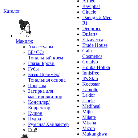
A'Pieu
Baviphat
Каталог
Ciracle
Daeng Gi Meo
Ri
Deoproce
Dr.Jart+
Elizavecca
Макияж
Etude House
Аксессуары
Gain
ББ/ СС/
Cosmetics
Тональный крем
Gotaiyo
Глаза/ Брови
Holika Holika
Губы
Innisfree
База/ Праймер/
It's Skin
Тональная основа
Kocostar
Парфюм
Labiotte
Затирка для
La'dor
маскировки пор
Lioele
Консилер/
Mediheal
Корректор
Mijin
Кушон
Milatte
Пудра
Missha
Румяна/ Хайлайтер
Mizon
Ещё
Mukunghwa