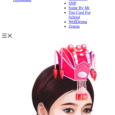
SNP
Some By Mi
Too Cool For
School
WellDerma
Zenzia