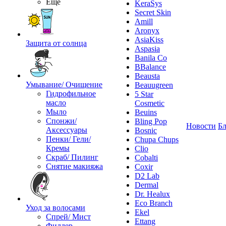
Ещё
KeraSys
Secret Skin
Amill
Aronyx
AsiaKiss
Защита от солнца
Aspasia
Banila Co
BBalance
Beausta
Умывание/ Очищение
Beauugreen
Гидрофильное
5 Star
масло
Cosmetic
Мыло
Beuins
Спонжи/
Bling Pop
Новости
Бл
Аксессуары
Bosnic
Пенки/ Гели/
Chupa Chups
Кремы
Clio
Скраб/ Пилинг
Cobalti
Снятие макияжа
Coxir
D2 Lab
Dermal
Dr. Healux
Eco Branch
Уход за волосами
Ekel
Спрей/ Мист
Ettang
Филлер