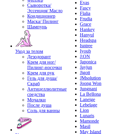
Evas
Сыворотка/
Fascy
Эссенция/ Масло
Flalia
Кондиционер
Frudia
Маска/ Пилинг
Grace
Шампунь
Hankey
Hanyul
Headspa
Isntree
Iyoub
Уход за телом
J:ON
Дезодорант
Japonica
Крем для ног/
Jayjun
Пилинг-носочки
Jigott
Крем для рук
JMsolution
Гель для душа/
Joong Won
Скраб
Jungnani
Антицеллюлитные
La Bellona
средства
Laneige
Мочалки
Lebelage
После душа
Lion
Соль для ванны
Lunaris
Mamonde
Masil
May Island