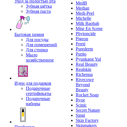
Уход за полостью рта
MedB
Зубная щётка
Median
Зубная паста
Medi-Peel
Michelle
Milk Baobab
Mise En Scene
Phytoncide
Бытовая химия
Pigeon
Для посуды
Prreti
Для помещений
Purederm
Для стирки
Purito
Мыло
Pyunkang Yul
хозяйственное
Real Beauty
Realskin
Richenna
Rivecowe
Идеи для подарков
Beyond
Подарочные
Beauty
сертификаты
Rocket Soap
Подарочные
Ryoe
наборы
Scinic
Secret Nature
Singi
Skin Factory
Skinmakers
Пробники