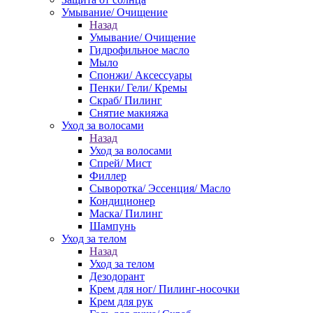
Умывание/ Очищение
Назад
Умывание/ Очищение
Гидрофильное масло
Мыло
Спонжи/ Аксессуары
Пенки/ Гели/ Кремы
Скраб/ Пилинг
Снятие макияжа
Уход за волосами
Назад
Уход за волосами
Спрей/ Мист
Филлер
Сыворотка/ Эссенция/ Масло
Кондиционер
Маска/ Пилинг
Шампунь
Уход за телом
Назад
Уход за телом
Дезодорант
Крем для ног/ Пилинг-носочки
Крем для рук