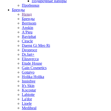
Подарочные наборы
Пробники
Бренды
Назад
Бренды
Berrisom
Anskin
A'Pieu
Baviphat
Ciracle
Daeng Gi Meo Ri
Deoproce
Dr.Jart+
Elizavecca
Etude House
Gain Cosmetics
Gotaiyo
Holika Holika
Innisfree
It's Skin
Kocostar
Labiotte
La'dor
Lioele
Mediheal