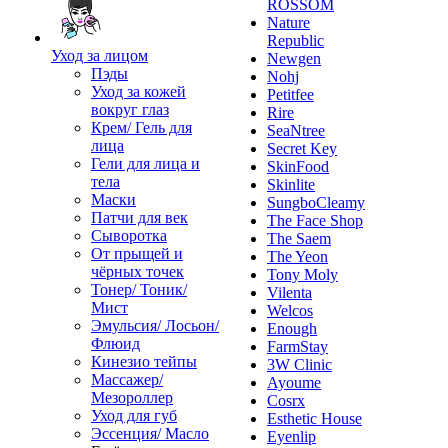
ROSSOM
Nature
Republic
Уход за лицом
Newgen
Пэды
Nohj
Уход за кожей
Petitfee
вокруг глаз
Rire
Крем/ Гель для
SeaNtree
лица
Secret Key
Гели для лица и
SkinFood
тела
Skinlite
Маски
SungboCleamy
Патчи для век
The Face Shop
Сыворотка
The Saem
От прыщей и
The Yeon
чёрных точек
Tony Moly
Тонер/ Тоник/
Vilenta
Мист
Welcos
Эмульсия/ Лосьон/
Enough
Флюид
FarmStay
Кинезио тейпы
3W Clinic
Массажер/
Ayoume
Мезороллер
Cosrx
Уход для губ
Esthetic House
Эссенция/ Масло
Eyenlip