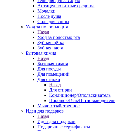
Гель для душа/ Скраб
Антицеллюлитные средства
Мочалки
После душа
Соль для ванны
Уход за полостью рта
Назад
Уход за полостью рта
Зубная щётка
Зубная паста
Бытовая химия
Назад
Бытовая химия
Для посуды
Для помещений
Для стирки
Назад
Для стирки
Кондиционер/Ополаскиватель
Порошок/Гель/Пятновыводитель
Мыло хозяйственное
Идеи для подарков
Назад
Идеи для подарков
Подарочные сертификаты