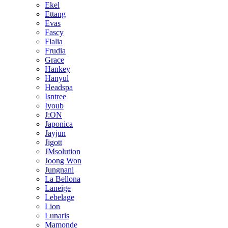
Ekel
Ettang
Evas
Fascy
Flalia
Frudia
Grace
Hankey
Hanyul
Headspa
Isntree
Iyoub
J:ON
Japonica
Jayjun
Jigott
JMsolution
Joong Won
Jungnani
La Bellona
Laneige
Lebelage
Lion
Lunaris
Mamonde