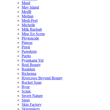
Masil
May Island
MedB
Median
Medi-Peel
Michelle
Milk Baobab
Mise En Scene
Phytoncide
Pigeon
Prreti
Purederm
Purito
Pyunkang Yul
Real Beauty
Realskin
Richenna
Rivecowe Beyond Beauty
Rocket Soap
Ryoe
Scinic
Secret Nature
Singi
Skin Factory
Skinmakers