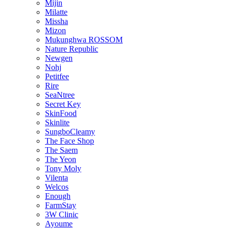
Mijin
Milatte
Missha
Mizon
Mukunghwa ROSSOM
Nature Republic
Newgen
Nohj
Petitfee
Rire
SeaNtree
Secret Key
SkinFood
Skinlite
SungboCleamy
The Face Shop
The Saem
The Yeon
Tony Moly
Vilenta
Welcos
Enough
FarmStay
3W Clinic
Ayoume