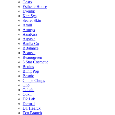
Cosrx
Esthetic House
Eyenlip
KeraSys
Secret Skin
Amill
Aronyx
AsiaKiss
Aspasia
Banila Co
BBalance
Beausta
Beauugreen
5 Star Cosmetic
Beuins
Bling Pop
Bosnic
Chupa Chups
Clio
Cobalti
Coxir
D2 Lab
Dermal
Dr. Healux
Eco Branch