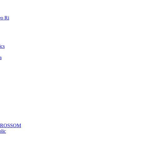
o Ri
ics
a
a ROSSOM
lic