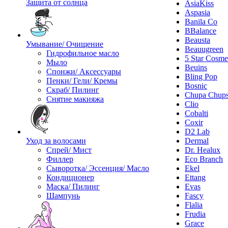
Защита от солнца
AsiaKiss
Aspasia
Banila Co
BBalance
Beausta
Умывание/ Очищение
Beauugreen
Гидрофильное масло
5 Star Cosme
Мыло
Beuins
Спонжи/ Аксессуары
Bling Pop
Пенки/ Гели/ Кремы
Bosnic
Скраб/ Пилинг
Chupa Chup
Снятие макияжа
Clio
Cobalti
Coxir
D2 Lab
Уход за волосами
Dermal
Спрей/ Мист
Dr. Healux
Филлер
Eco Branch
Сыворотка/ Эссенция/ Масло
Ekel
Кондиционер
Ettang
Маска/ Пилинг
Evas
Шампунь
Fascy
Flalia
Frudia
Grace