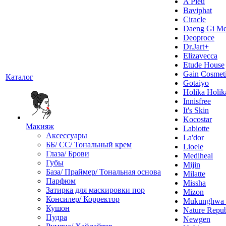
A'Pieu
Baviphat
Ciracle
Daeng Gi Me
Deoproce
Dr.Jart+
Elizavecca
Etude House
Gain Cosmet
Каталог
Gotaiyo
Holika Holik
Innisfree
It's Skin
Kocostar
Макияж
Labiotte
Аксессуары
La'dor
ББ/ СС/ Тональный крем
Lioele
Глаза/ Брови
Mediheal
Губы
Mijin
База/ Праймер/ Тональная основа
Milatte
Парфюм
Missha
Затирка для маскировки пор
Mizon
Консилер/ Корректор
Mukunghw
Кушон
Nature Repub
Пудра
Newgen