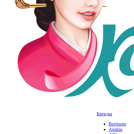
Бренды
Berrisom
Anskin