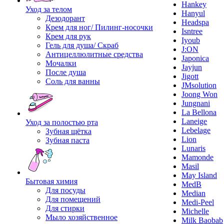
Hankey
Уход за телом
Hanyul
Дезодорант
Headspa
Крем для ног/ Пилинг-носочки
Isntree
Крем для рук
Iyoub
Гель для душа/ Скраб
J:ON
Антицеллюлитные средства
Japonica
Мочалки
Jayjun
После душа
Jigott
Соль для ванны
JMsolution
Joong Won
Jungnani
La Bellona
Laneige
Уход за полостью рта
Lebelage
Зубная щётка
Lion
Зубная паста
Lunaris
Mamonde
Masil
May Island
Бытовая химия
MedB
Для посуды
Median
Для помещений
Medi-Peel
Для стирки
Michelle
Мыло хозяйственное
Milk Baobab