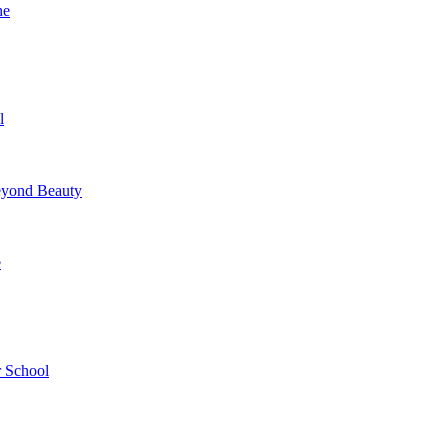
ne
l
yond Beauty
e
 School