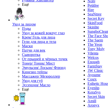
Румяна/ Хайлайтер
Nohj
Ещё
Petitfee
Rire
SeaNtree
Secret Key
SkinFood
Уход за лицом
Skinlite
Пэды
SungboClea
Уход за кожей вокруг глаз
The Face Sh
Крем/ Гель для лица
The Saem
Гели для лица и тела
The Yeon
Маски
Tony Moly
Патчи для век
Vilenta
Сыворотка
Welcos
От прыщей и чёрных точек
Enough
Тонер/ Тоник/ Мист
FarmStay
Эмульсия/ Лосьон/ Флюид
3W Clinic
Кинезио тейпы
Ayoume
Массажер/ Мезороллер
Cosrx
Уход для губ
Esthetic Hou
Эссенция/ Масло
Eyenlip
Ещё
KeraSys
Secret Skin
Amill
Aronyx