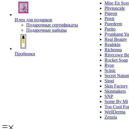
Mise En Sce
Phytoncide
Pigeon
Prreti
Идеи для подарков
Purederm
Подарочные сертификаты
Purito
Подарочные наборы
Pyunkang Yu
Real Beauty
Realskin
Richenna
Пробники
Rivecowe Be
Rocket Soap
Ryoe
Scinic
Secret Natur
Singi
Skin Factory
Skinmakers
SNP
Some By Mi
Too Cool For
WellDerma
Zenzia