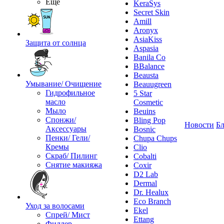
Ещё
KeraSys
Secret Skin
Amill
Aronyx
AsiaKiss
Защита от солнца
Aspasia
Banila Co
BBalance
Beausta
Умывание/ Очищение
Beauugreen
Гидрофильное
5 Star
масло
Cosmetic
Мыло
Beuins
Спонжи/
Bling Pop
Новости
Бл
Аксессуары
Bosnic
Пенки/ Гели/
Chupa Chups
Кремы
Clio
Скраб/ Пилинг
Cobalti
Снятие макияжа
Coxir
D2 Lab
Dermal
Dr. Healux
Eco Branch
Уход за волосами
Ekel
Спрей/ Мист
Ettang
Филлер