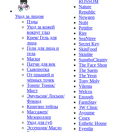
ROSSOM
Nature
Republic
Уход за лицом
Newgen
Пэды
Nohj
Уход за кожей
Petitfee
вокруг глаз
Rire
Крем/ Гель для
SeaNtree
лица
Secret Key
Гели для лица и
SkinFood
тела
Skinlite
Маски
SungboCleamy
Патчи для век
The Face Shop
Сыворотка
The Saem
От прыщей и
The Yeon
чёрных точек
Tony Moly
Тонер/ Тоник/
Vilenta
Мист
Welcos
Эмульсия/ Лосьон/
Enough
Флюид
FarmStay
Кинезио тейпы
3W Clinic
Массажер/
Ayoume
Мезороллер
Cosrx
Уход для губ
Esthetic House
Эссенция/ Масло
Eyenlip