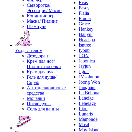
Evas
Сыворотка/
Fascy
Эссенция/ Масло
Flalia
Кондиционер
Frudia
Маска/ Пилинг
Grace
Шампунь
Hankey
Hanyul
Headspa
Isntree
Iyoub
Уход за телом
J:ON
Дезодорант
Japonica
Крем для ног/
Jayjun
Пилинг-носочки
Jigott
Крем для рук
JMsolution
Гель для душа/
Joong Won
Скраб
Jungnani
Антицеллюлитные
La Bellona
средства
Laneige
Мочалки
Lebelage
После душа
Lion
Соль для ванны
Lunaris
Mamonde
Masil
May Island