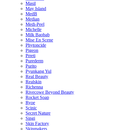
Masil
May Island
MedB
Median
Medi-Peel
Michelle
Milk Baobab
Mise En Scene
Phytoncide
Pigeon
Prreti
Purederm
Purito
Pyunkang Yul
Real Beauty
Realskin
Richenna
Rivecowe Beyond Beauty
Rocket Soap
Ryoe
Scinic
Secret Nature
Singi
Skin Factory
Skinmakers