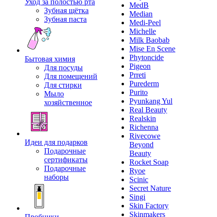
Уход за полостью рта
MedB
Зубная щётка
Median
Зубная паста
Medi-Peel
Michelle
Milk Baobab
Mise En Scene
Phytoncide
Бытовая химия
Pigeon
Для посуды
Prreti
Для помещений
Purederm
Для стирки
Purito
Мыло
Pyunkang Yul
хозяйственное
Real Beauty
Realskin
Richenna
Rivecowe
Идеи для подарков
Beyond
Подарочные
Beauty
сертификаты
Rocket Soap
Подарочные
Ryoe
наборы
Scinic
Secret Nature
Singi
Skin Factory
Skinmakers
Пробники