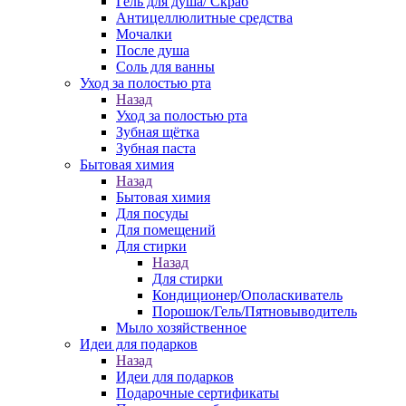
Гель для душа/ Скраб
Антицеллюлитные средства
Мочалки
После душа
Соль для ванны
Уход за полостью рта
Назад
Уход за полостью рта
Зубная щётка
Зубная паста
Бытовая химия
Назад
Бытовая химия
Для посуды
Для помещений
Для стирки
Назад
Для стирки
Кондиционер/Ополаскиватель
Порошок/Гель/Пятновыводитель
Мыло хозяйственное
Идеи для подарков
Назад
Идеи для подарков
Подарочные сертификаты