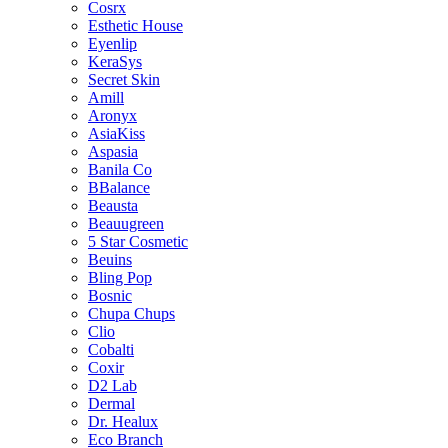
Cosrx
Esthetic House
Eyenlip
KeraSys
Secret Skin
Amill
Aronyx
AsiaKiss
Aspasia
Banila Co
BBalance
Beausta
Beauugreen
5 Star Cosmetic
Beuins
Bling Pop
Bosnic
Chupa Chups
Clio
Cobalti
Coxir
D2 Lab
Dermal
Dr. Healux
Eco Branch