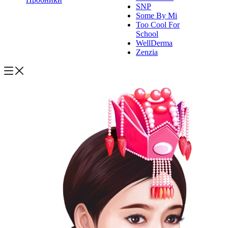
SNP
Some By Mi
Too Cool For
School
WellDerma
Zenzia