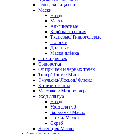
Гели для лица и тела
Маски
Назад
Маски
Альгинатные
Карбокситерапия
Тканевые/ Гидрогелевые
Ночные
Дневные
Маска-плёнка
Патчи для век
Сыворотка
От прыщей и чёрных точек
Тонер/ Тоник/ Мист
Эмульсия/ Лосьон/ Флюид
Кинезио тейпы
Массажер/ Мезороллер
Уход для губ
Назад
Уход для губ
Бальзамы/ Масло
Патчи/ Маски
Скраб
Эссенция/ Масло
Защита от солнца