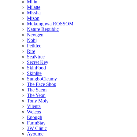
Mijin
Milatte
Missha
Mizon
Mukunghwa ROSSOM
Nature Republic
Newgen
Nohj
Petitfee
Rire
SeaNtree
Secret Key
SkinFood
Skinlite
SungboCleamy
The Face Shop
The Saem
The Yeon
Tony Moly
Vilenta
Welcos
Enough
FarmStay
3W Clinic
Ayoume