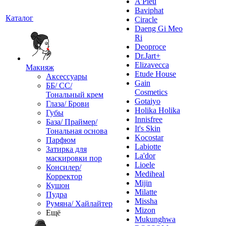
A'Pieu
Baviphat
Каталог
Ciracle
Daeng Gi Meo
Ri
Deoproce
Dr.Jart+
Elizavecca
Макияж
Etude House
Аксессуары
Gain
ББ/ СС/
Cosmetics
Тональный крем
Gotaiyo
Глаза/ Брови
Holika Holika
Губы
Innisfree
База/ Праймер/
It's Skin
Тональная основа
Kocostar
Парфюм
Labiotte
Затирка для
La'dor
маскировки пор
Lioele
Консилер/
Mediheal
Корректор
Mijin
Кушон
Milatte
Пудра
Missha
Румяна/ Хайлайтер
Mizon
Ещё
Mukunghwa