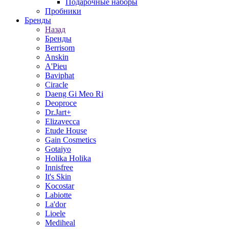
Подарочные наборы
Пробники
Бренды
Назад
Бренды
Berrisom
Anskin
A'Pieu
Baviphat
Ciracle
Daeng Gi Meo Ri
Deoproce
Dr.Jart+
Elizavecca
Etude House
Gain Cosmetics
Gotaiyo
Holika Holika
Innisfree
It's Skin
Kocostar
Labiotte
La'dor
Lioele
Mediheal