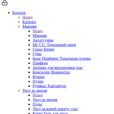
Каталог
Назад
Каталог
Макияж
Назад
Макияж
Аксессуары
ББ/ СС/ Тональный крем
Глаза/ Брови
Губы
База/ Праймер/ Тональная основа
Парфюм
Затирка для маскировки пор
Консилер/ Корректор
Кушон
Пудра
Румяна/ Хайлайтер
Уход за лицом
Назад
Уход за лицом
Пэды
Уход за кожей вокруг глаз
Крем/ Гель для лица