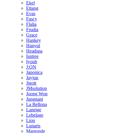
Ekel
Ettang
Evas
Fascy
Flalia
Frudia
Grace
Hankey
Hanyul
Headspa
Isntree
Iyoub
J:ON
Japonica
Jayjun
Jigott
JMsolution
Joong Won
Jungnani
La Bellona
Laneige
Lebelage
Lion
Lunaris
Mamonde