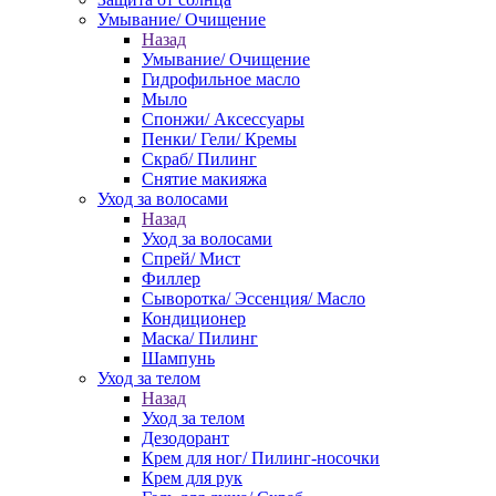
Умывание/ Очищение
Назад
Умывание/ Очищение
Гидрофильное масло
Мыло
Спонжи/ Аксессуары
Пенки/ Гели/ Кремы
Скраб/ Пилинг
Снятие макияжа
Уход за волосами
Назад
Уход за волосами
Спрей/ Мист
Филлер
Сыворотка/ Эссенция/ Масло
Кондиционер
Маска/ Пилинг
Шампунь
Уход за телом
Назад
Уход за телом
Дезодорант
Крем для ног/ Пилинг-носочки
Крем для рук