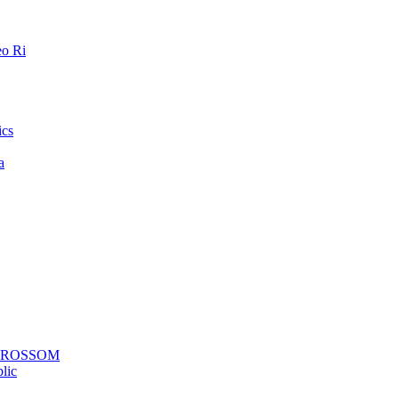
o Ri
ics
a
a ROSSOM
lic