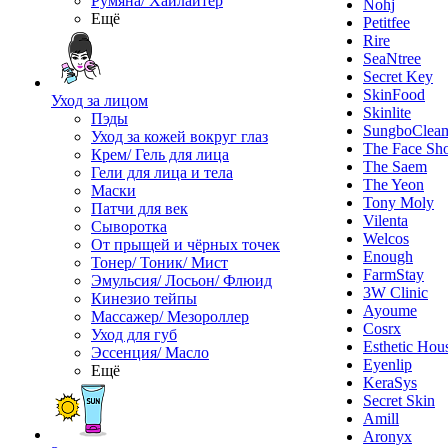
Румяна/ Хайлайтер
Nohj
Ещё
Petitfee
Rire
SeaNtree
Secret Key
SkinFood
Уход за лицом
Skinlite
Пэды
SungboClea
Уход за кожей вокруг глаз
The Face Sh
Крем/ Гель для лица
The Saem
Гели для лица и тела
The Yeon
Маски
Tony Moly
Патчи для век
Vilenta
Сыворотка
Welcos
От прыщей и чёрных точек
Enough
Тонер/ Тоник/ Мист
FarmStay
Эмульсия/ Лосьон/ Флюид
3W Clinic
Кинезио тейпы
Ayoume
Массажер/ Мезороллер
Cosrx
Уход для губ
Esthetic Hou
Эссенция/ Масло
Eyenlip
Ещё
KeraSys
Secret Skin
Amill
Aronyx