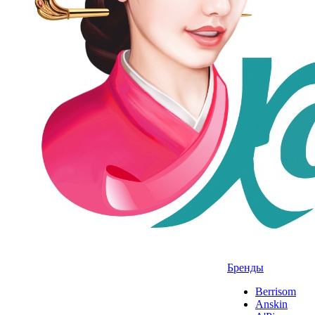
Бренды
Berrisom
Anskin