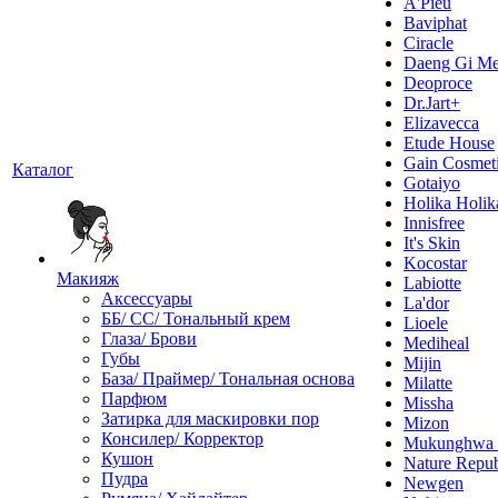
A'Pieu
Baviphat
Ciracle
Daeng Gi Me
Deoproce
Dr.Jart+
Elizavecca
Etude House
Gain Cosmet
Каталог
Gotaiyo
Holika Holik
Innisfree
It's Skin
Kocostar
Макияж
Labiotte
Аксессуары
La'dor
ББ/ СС/ Тональный крем
Lioele
Глаза/ Брови
Mediheal
Губы
Mijin
База/ Праймер/ Тональная основа
Milatte
Парфюм
Missha
Затирка для маскировки пор
Mizon
Консилер/ Корректор
Mukunghw
Кушон
Nature Repub
Пудра
Newgen