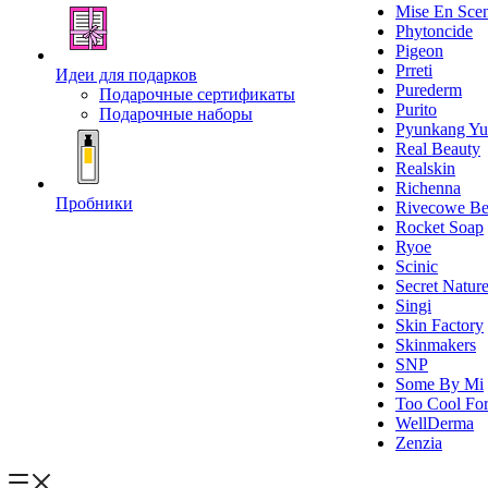
Mise En Sce
Phytoncide
Pigeon
Prreti
Идеи для подарков
Purederm
Подарочные сертификаты
Purito
Подарочные наборы
Pyunkang Yu
Real Beauty
Realskin
Richenna
Пробники
Rivecowe Be
Rocket Soap
Ryoe
Scinic
Secret Natur
Singi
Skin Factory
Skinmakers
SNP
Some By Mi
Too Cool For
WellDerma
Zenzia