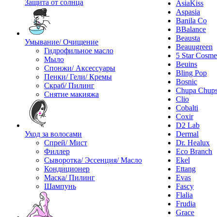
Защита от солнца
AsiaKiss
Aspasia
Banila Co
BBalance
Beausta
Умывание/ Очищение
Beauugreen
Гидрофильное масло
5 Star Cosme
Мыло
Beuins
Спонжи/ Аксессуары
Bling Pop
Пенки/ Гели/ Кремы
Bosnic
Скраб/ Пилинг
Chupa Chup
Снятие макияжа
Clio
Cobalti
Coxir
D2 Lab
Уход за волосами
Dermal
Спрей/ Мист
Dr. Healux
Филлер
Eco Branch
Сыворотка/ Эссенция/ Масло
Ekel
Кондиционер
Ettang
Маска/ Пилинг
Evas
Шампунь
Fascy
Flalia
Frudia
Grace