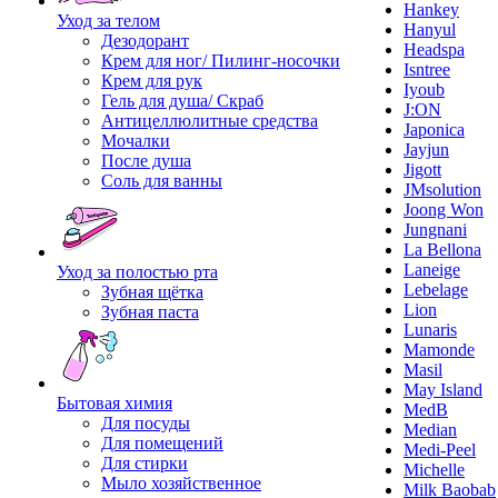
Hankey
Уход за телом
Hanyul
Дезодорант
Headspa
Крем для ног/ Пилинг-носочки
Isntree
Крем для рук
Iyoub
Гель для душа/ Скраб
J:ON
Антицеллюлитные средства
Japonica
Мочалки
Jayjun
После душа
Jigott
Соль для ванны
JMsolution
Joong Won
Jungnani
La Bellona
Laneige
Уход за полостью рта
Lebelage
Зубная щётка
Lion
Зубная паста
Lunaris
Mamonde
Masil
May Island
Бытовая химия
MedB
Для посуды
Median
Для помещений
Medi-Peel
Для стирки
Michelle
Мыло хозяйственное
Milk Baobab