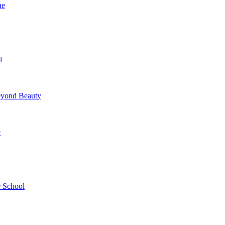
ne
l
yond Beauty
e
 School