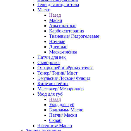
Гели для лица и тела
Маски
Назад
Маски
Альгинатные
Карбокситерапия
Тканевые/ Гидрогелевые
Ночные
Дневные
Маска-плёнка
Патчи для век
Сыворотка
От прыщей и чёрных точек
Тонер/ Тоник/ Мист
Эмульсия/ Лосьон/ Флюид
Кинезио тейпы
Массажер/ Мезороллер
Уход для губ
Назад
Уход для губ
Бальзамы/ Масло
Патчи/ Маски
Скраб
Эссенция/ Масло
Защита от солнца