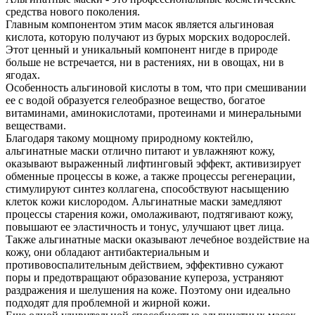
средства нового поколения.
Главным компонентом этим масок является альгиновая
кислота, которую получают из бурых морских водорослей.
Этот ценный и уникальный компонент нигде в природе
больше не встречается, ни в растениях, ни в овощах, ни в
ягодах.
Особенность альгиновой кислоты в том, что при смешивании
ее с водой образуется гелеобразное вещество, богатое
витаминами, аминокислотами, протеинами и минеральными
веществами.
Благодаря такому мощному природному коктейлю,
альгинатные маски отлично питают и увлажняют кожу,
оказывают выраженный лифтинговый эффект, активизирует
обменные процессы в коже, а также процессы регенерации,
стимулируют синтез коллагена, способствуют насыщению
клеток кожи кислородом. Альгинатные маски замедляют
процессы старения кожи, омолаживают, подтягивают кожу,
повышают ее эластичность и тонус, улучшают цвет лица.
Также альгинатные маски оказывают лечебное воздействие на
кожу, они обладают антибактериальным и
противовоспалительным действием, эффективно сужают
поры и предотвращают образование купероза, устраняют
раздражения и шелушения на коже. Поэтому они идеально
подходят для проблемной и жирной кожи.