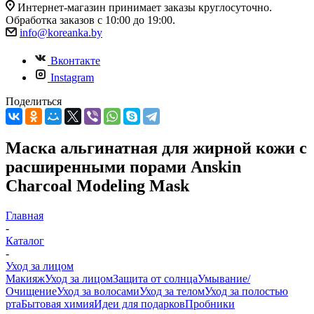
Интернет-магазин принимает заказы круглосуточно.
Обработка заказов с 10:00 до 19:00.
info@koreanka.by
Вконтакте
Instagram
Поделиться
Маска альгинатная для жирной кожи с
расширенными порами Anskin
Charcoal Modeling Mask
Главная
-
Каталог
-
Уход за лицом
Макияж
Уход за лицом
Защита от солнца
Умывание/
Очищение
Уход за волосами
Уход за телом
Уход за полостью
рта
Бытовая химия
Идеи для подарков
Пробники