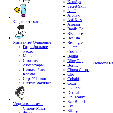
Ещё
KeraSys
Secret Skin
Amill
Aronyx
AsiaKiss
Защита от солнца
Aspasia
Banila Co
BBalance
Beausta
Умывание/ Очищение
Beauugreen
Гидрофильное
5 Star
масло
Cosmetic
Мыло
Beuins
Спонжи/
Bling Pop
Новости
Бл
Аксессуары
Bosnic
Пенки/ Гели/
Chupa Chups
Кремы
Clio
Скраб/ Пилинг
Cobalti
Снятие макияжа
Coxir
D2 Lab
Dermal
Dr. Healux
Eco Branch
Уход за волосами
Ekel
Спрей/ Мист
Ettang
Филлер