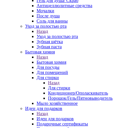
Гель для душа/ Скраб
Антицеллюлитные средства
Мочалки
После душа
Соль для ванны
Уход за полостью рта
Назад
Уход за полостью рта
Зубная щётка
Зубная паста
Бытовая химия
Назад
Бытовая химия
Для посуды
Для помещений
Для стирки
Назад
Для стирки
Кондиционер/Ополаскиватель
Порошок/Гель/Пятновыводитель
Мыло хозяйственное
Идеи для подарков
Назад
Идеи для подарков
Подарочные сертификаты