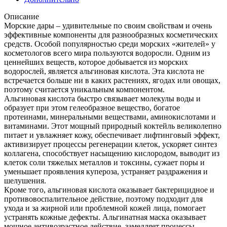
Описание
Морские дары – удивительные по своим свойствам и очень
эффективные компоненты для разнообразных косметических
средств. Особой популярностью среди морских «жителей» у
косметологов всего мира пользуются водоросли. Одним из
ценнейших веществ, которое добывается из морских
водорослей, является альгиновая кислота. Эта кислота не
встречается больше ни в каких растениях, ягодах или овощах,
поэтому считается уникальным компонентом.
Альгиновая кислота быстро связывает молекулы воды и
образует при этом гелеобразное вещество, богатое
протеинами, минеральными веществами, аминокислотами и
витаминами. Этот мощный природный коктейль великолепно
питает и увлажняет кожу, обеспечивает лифтинговый эффект,
активизирует процессы регенерации клеток, ускоряет синтез
коллагена, способствует насыщению кислородом, выводит из
клеток соли тяжелых металлов и токсины, сужает поры и
уменьшает проявления купероза, устраняет раздражения и
шелушения.
Кроме того, альгиновая кислота оказывает бактерицидное и
противовоспалительное действие, поэтому подходит для
ухода и за жирной или проблемной кожей лица, помогает
устранять кожные дефекты. Альгинатная маска оказывает
мощное антивозрастное действие, замедляет процессы