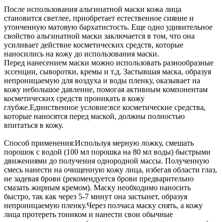
После использования альгинатной маски кожа лица
становится светлее, приобретает естественное сияние и
утонченную матовую бархатистость. Еще одно удивительное
свойство альгинатной маски заключается в том, что она
усиливает действие косметических средств, которые
наносились на кожу до использования маски.
Перед нанесением маски можно использовать разнообразные
эссенции, сыворотки, кремы и т.д. Застывшая маска, образуя
непроницаемую для воздуха и воды пленку, оказывает на
кожу небольшое давление, помогая активным компонентам
косметических средств проникать в кожу
глубже.Единственное условие:все косметические средства,
которые наносятся перед маской, должны полностью
впитаться в кожу.
Способ применения:Используя мерную ложку, смешать
порошок с водой (100 мл порошка на 80 мл воды) быстрыми
движениями до получения однородной массы. Полученную
смесь нанести на очищенную кожу лица, избегая области глаз,
не задевая брови (рекомендуется брови предварительно
смазать жирным кремом). Маску необходимо наносить
быстро, так как через 5-7 минут она застынет, образуя
непроницаемую пленку.Через полчаса маску снять, а кожу
лица протереть тоником и нанести свои обычные