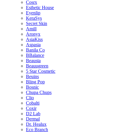
Cosrx
Esthetic House
Eyenlip
KeraSys
Secret Skin
Amill
Aronyx
AsiaKiss
Aspasia
Banila Co
BBalance
Beausta
Beauugreen
5 Star Cosmetic
Beuins
Bling Pop
Bosnic
Chupa Chups
Clio
Cobalti
Coxir
D2 Lab
Dermal
Dr. Healux
Eco Branch