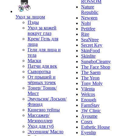
ROSSOM
Nature
Republic
Уход за лицом
Newgen
Пэды
Nohj
Уход за кожей
Petitfee
вокруг глаз
Rire
Крем/ Гель для
SeaNtree
лица
Secret Key
Гели для лица и
SkinFood
тела
Skinlite
Маски
SungboCleamy
Патчи для век
The Face Shop
Сыворотка
The Saem
От прыщей и
The Yeon
чёрных точек
Tony Moly
Тонер/ Тоник/
Vilenta
Мист
Welcos
Эмульсия/ Лосьон/
Enough
Флюид
FarmStay
Кинезио тейпы
3W Clinic
Массажер/
Ayoume
Мезороллер
Cosrx
Уход для губ
Esthetic House
Эссенция/ Масло
Eyenlip