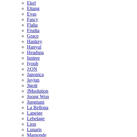
Ekel
Ettang
Evas
Fascy
Flalia
Frudia
Grace
Hankey
Hanyul
Headspa
Isntree
Iyoub
J:ON
Japonica
Jayjun
Jigott
JMsolution
Joong Won
Jungnani
La Bellona
Laneige
Lebelage
Lion
Lunaris
Mamonde