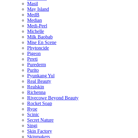
Masil
May Island
MedB
Median
Medi-Peel
Michelle
Milk Baobab
Mise En Scene
Phytoncide
Pigeon
Prreti
Purederm
Purito
Pyunkang Yul
Real Beauty
Realskin
Richenna
Rivecowe Beyond Beauty
Rocket Soap
Ryoe
Scinic
Secret Nature
Singi
Skin Factory
Skinmakers