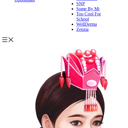
SNP
Some By Mi
Too Cool For
School
WellDerma
Zenzia