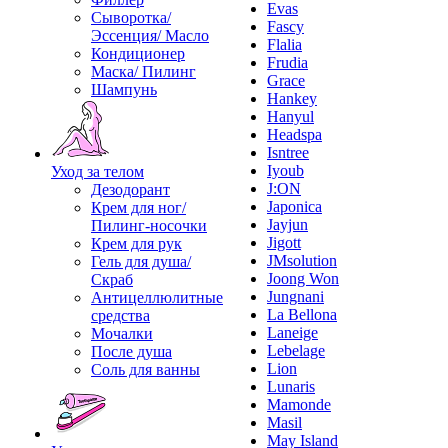
Evas
Сыворотка/
Fascy
Эссенция/ Масло
Flalia
Кондиционер
Frudia
Маска/ Пилинг
Grace
Шампунь
Hankey
Hanyul
Headspa
Isntree
Iyoub
Уход за телом
J:ON
Дезодорант
Japonica
Крем для ног/
Jayjun
Пилинг-носочки
Jigott
Крем для рук
JMsolution
Гель для душа/
Joong Won
Скраб
Jungnani
Антицеллюлитные
La Bellona
средства
Laneige
Мочалки
Lebelage
После душа
Lion
Соль для ванны
Lunaris
Mamonde
Masil
May Island