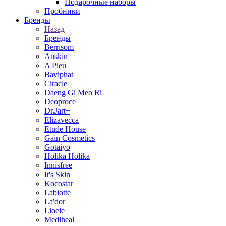
Подарочные наборы
Пробники
Бренды
Назад
Бренды
Berrisom
Anskin
A'Pieu
Baviphat
Ciracle
Daeng Gi Meo Ri
Deoproce
Dr.Jart+
Elizavecca
Etude House
Gain Cosmetics
Gotaiyo
Holika Holika
Innisfree
It's Skin
Kocostar
Labiotte
La'dor
Lioele
Mediheal