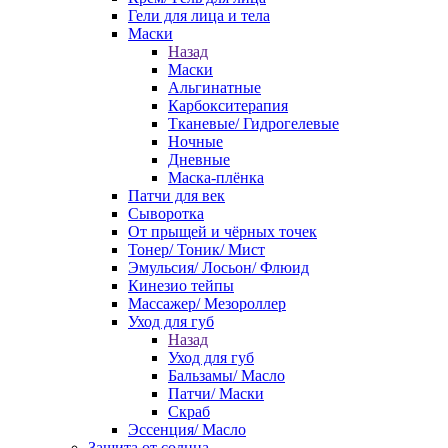
Гели для лица и тела
Маски
Назад
Маски
Альгинатные
Карбокситерапия
Тканевые/ Гидрогелевые
Ночные
Дневные
Маска-плёнка
Патчи для век
Сыворотка
От прыщей и чёрных точек
Тонер/ Тоник/ Мист
Эмульсия/ Лосьон/ Флюид
Кинезио тейпы
Массажер/ Мезороллер
Уход для губ
Назад
Уход для губ
Бальзамы/ Масло
Патчи/ Маски
Скраб
Эссенция/ Масло
Защита от солнца