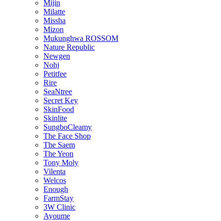
Mijin
Milatte
Missha
Mizon
Mukunghwa ROSSOM
Nature Republic
Newgen
Nohj
Petitfee
Rire
SeaNtree
Secret Key
SkinFood
Skinlite
SungboCleamy
The Face Shop
The Saem
The Yeon
Tony Moly
Vilenta
Welcos
Enough
FarmStay
3W Clinic
Ayoume