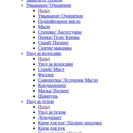
Умывание/ Очищение
Назад
Умывание/ Очищение
Гидрофильное масло
Мыло
Спонжи/ Аксессуары
Пенки/ Гели/ Кремы
Скраб/ Пилинг
Снятие макияжа
Уход за волосами
Назад
Уход за волосами
Спрей/ Мист
Филлер
Сыворотка/ Эссенция/ Масло
Кондиционер
Маска/ Пилинг
Шампунь
Уход за телом
Назад
Уход за телом
Дезодорант
Крем для ног/ Пилинг-носочки
Крем для рук