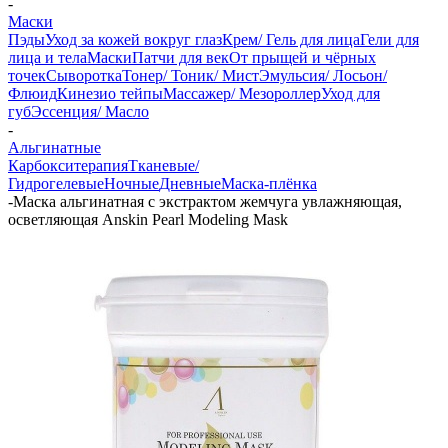
-
Маски
Пэды
Уход за кожей вокруг глаз
Крем/ Гель для лица
Гели для
лица и тела
Маски
Патчи для век
От прыщей и чёрных
точек
Сыворотка
Тонер/ Тоник/ Мист
Эмульсия/ Лосьон/
Флюид
Кинезио тейпы
Массажер/ Мезороллер
Уход для
губ
Эссенция/ Масло
-
Альгинатные
Карбокситерапия
Тканевые/
Гидрогелевые
Ночные
Дневные
Маска-плёнка
-
Маска альгинатная с экстрактом жемчуга увлажняющая,
осветляющая Anskin Pearl Modeling Mask