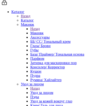
Каталог
Назад
Каталог
Макияж
Назад
Макияж
Аксессуары
ББ/ СС/ Тональный крем
Глаза/ Брови
Губы
База/ Праймер/ Тональная основа
Парфюм
Затирка для маскировки пор
Консилер/ Корректор
Кушон
Пудра
Румяна/ Хайлайтер
Уход за лицом
Назад
Уход за лицом
Пэды
Уход за кожей вокруг глаз
Крем/ Гель для лица