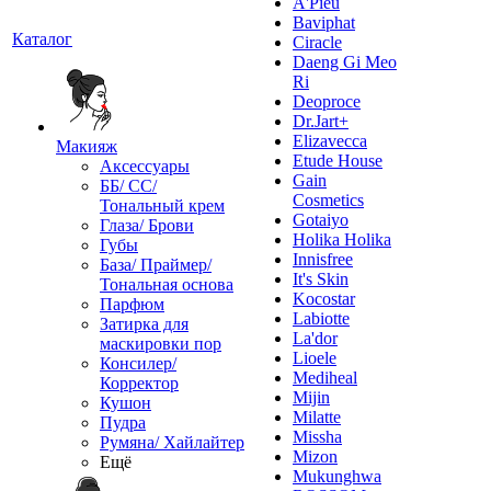
A'Pieu
Baviphat
Каталог
Ciracle
Daeng Gi Meo
Ri
Deoproce
Dr.Jart+
Elizavecca
Макияж
Etude House
Аксессуары
Gain
ББ/ СС/
Cosmetics
Тональный крем
Gotaiyo
Глаза/ Брови
Holika Holika
Губы
Innisfree
База/ Праймер/
It's Skin
Тональная основа
Kocostar
Парфюм
Labiotte
Затирка для
La'dor
маскировки пор
Lioele
Консилер/
Mediheal
Корректор
Mijin
Кушон
Milatte
Пудра
Missha
Румяна/ Хайлайтер
Mizon
Ещё
Mukunghwa