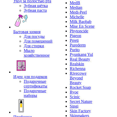
Уход за полостью рта
MedB
Зубная щётка
Median
Зубная паста
Medi-Peel
Michelle
Milk Baobab
Mise En Scene
Phytoncide
Бытовая химия
Pigeon
Для посуды
Prreti
Для помещений
Purederm
Для стирки
Purito
Мыло
Pyunkang Yul
хозяйственное
Real Beauty
Realskin
Richenna
Rivecowe
Идеи для подарков
Beyond
Подарочные
Beauty
сертификаты
Rocket Soap
Подарочные
Ryoe
наборы
Scinic
Secret Nature
Singi
Skin Factory
Skinmakers
Пробники