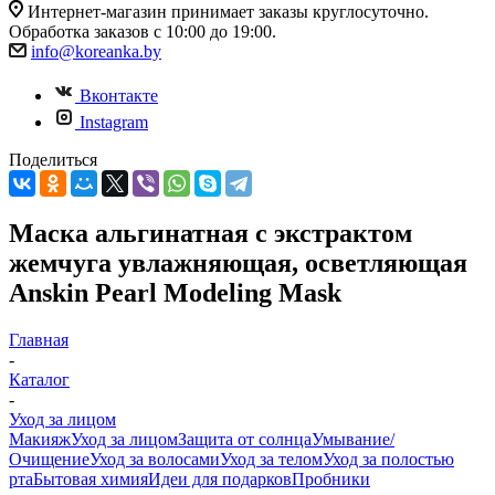
Интернет-магазин принимает заказы круглосуточно.
Обработка заказов с 10:00 до 19:00.
info@koreanka.by
Вконтакте
Instagram
Поделиться
Маска альгинатная с экстрактом
жемчуга увлажняющая, осветляющая
Anskin Pearl Modeling Mask
Главная
-
Каталог
-
Уход за лицом
Макияж
Уход за лицом
Защита от солнца
Умывание/
Очищение
Уход за волосами
Уход за телом
Уход за полостью
рта
Бытовая химия
Идеи для подарков
Пробники