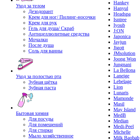
Hankey
Уход за телом
Hanyul
Дезодорант
Headspa
Крем для ног/ Пилинг-носочки
Isntree
Крем для рук
Iyoub
Гель для душа/ Скраб
J:ON
Антицеллюлитные средства
Japonica
Мочалки
Jayjun
После душа
Jigott
Соль для ванны
JMsolution
Joong Won
Jungnani
La Bellona
Laneige
Уход за полостью рта
Lebelage
Зубная щётка
Lion
Зубная паста
Lunaris
Mamonde
Masil
May Island
Бытовая химия
MedB
Для посуды
Median
Для помещений
Medi-Peel
Для стирки
Michelle
Мыло хозяйственное
Milk Baobab