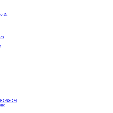
o Ri
ics
a
a ROSSOM
lic