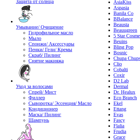
Защита от солнца
AsiaKiss
Aspasia
Banila Co
BBalance
Beausta
Умывание/ Очищение
Beauugreen
Гидрофильное масло
5 Star Cosme
Мыло
Beuins
Спонжи/ Аксессуары
Bling Pop
Пенки/ Гели/ Кремы
Bosnic
Скраб/ Пилинг
Chupa Chup
Снятие макияжа
Clio
Cobalti
Coxir
D2 Lab
Уход за волосами
Dermal
Спрей/ Мист
Dr. Healux
Филлер
Eco Branch
Сыворотка/ Эссенция/ Масло
Ekel
Кондиционер
Ettang
Маска/ Пилинг
Evas
Шампунь
Fascy
Flalia
Frudia
Grace