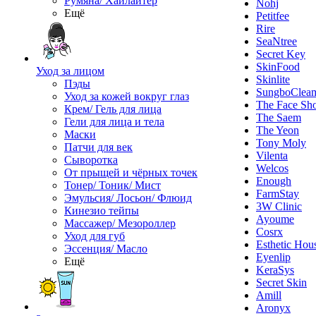
Румяна/ Хайлайтер
Nohj
Ещё
Petitfee
Rire
SeaNtree
Secret Key
SkinFood
Уход за лицом
Skinlite
Пэды
SungboClea
Уход за кожей вокруг глаз
The Face Sh
Крем/ Гель для лица
The Saem
Гели для лица и тела
The Yeon
Маски
Tony Moly
Патчи для век
Vilenta
Сыворотка
Welcos
От прыщей и чёрных точек
Enough
Тонер/ Тоник/ Мист
FarmStay
Эмульсия/ Лосьон/ Флюид
3W Clinic
Кинезио тейпы
Ayoume
Массажер/ Мезороллер
Cosrx
Уход для губ
Esthetic Hou
Эссенция/ Масло
Eyenlip
Ещё
KeraSys
Secret Skin
Amill
Aronyx