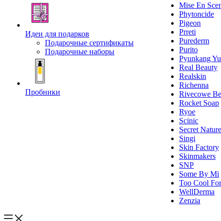
Mise En Sce
Phytoncide
Pigeon
Prreti
Идеи для подарков
Purederm
Подарочные сертификаты
Purito
Подарочные наборы
Pyunkang Yu
Real Beauty
Realskin
Richenna
Пробники
Rivecowe Be
Rocket Soap
Ryoe
Scinic
Secret Natur
Singi
Skin Factory
Skinmakers
SNP
Some By Mi
Too Cool For
WellDerma
Zenzia