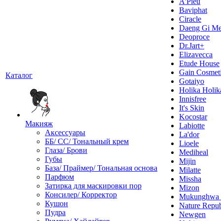
A'Pieu
Baviphat
Ciracle
Daeng Gi Me
Deoproce
Dr.Jart+
Elizavecca
Etude House
Gain Cosmet
Каталог
Gotaiyo
Holika Holik
Innisfree
It's Skin
Kocostar
Макияж
Labiotte
Аксессуары
La'dor
ББ/ СС/ Тональный крем
Lioele
Глаза/ Брови
Mediheal
Губы
Mijin
База/ Праймер/ Тональная основа
Milatte
Парфюм
Missha
Затирка для маскировки пор
Mizon
Консилер/ Корректор
Mukunghw
Кушон
Nature Repub
Пудра
Newgen