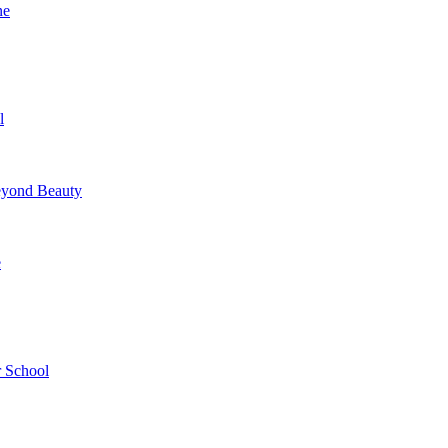
ne
l
yond Beauty
e
 School