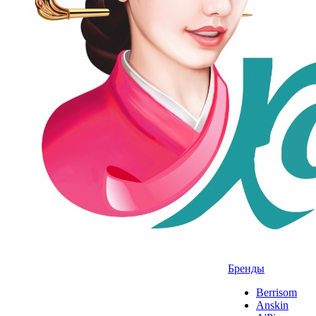
Бренды
Berrisom
Anskin